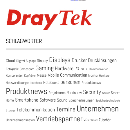
SCHLAGWÖRTER
Displays
Drucklösungen
Drucker
Cloud
Display
Digital Signage
Gaming
Hardware
IFA
Fotografie
Gamescom
ISE
KI
Kommunikation
Mobile Communication
Messe
Komponenten
Monitor
Monitore
Kopfhörer
personen
Notebooks
Produktenws
Netzwerklösungen
Notebook
Produktnews
Security
Roadshow
Projektoren
Smart
Server
Smartphone
Software
Sound
Speicherlösungen
Home
Speichertechnologie
Unternehmen
Termine
Telekommunikation
Storage
Vertriebspartner
Zubehör
Unternehmensnews
VPN
WLAN