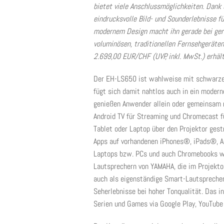
bietet viele Anschlussmöglichkeiten. Dank 
eindrucksvolle Bild- und Sounderlebnisse fü
modernem Design macht ihn gerade bei ger
voluminösen, traditionellen Fernsehgerät
2.699,00 EUR/CHF (UVP, inkl. MwSt.) erhält
Der EH-LS650 ist wahlweise mit schwarz
fügt sich damit nahtlos auch in ein moder
genießen Anwender allein oder gemeinsam m
Android TV für Streaming und Chromecast f
Tablet oder Laptop über den Projektor ges
Apps auf vorhandenen iPhones®, iPads®, 
Laptops bzw. PCs und auch Chromebooks w
Lautsprechern von YAMAHA, die im Projekto
auch als eigenständige Smart-Lautsprecher
Seherlebnisse bei hoher Tonqualität. Das in
Serien und Games via Google Play, YouTube