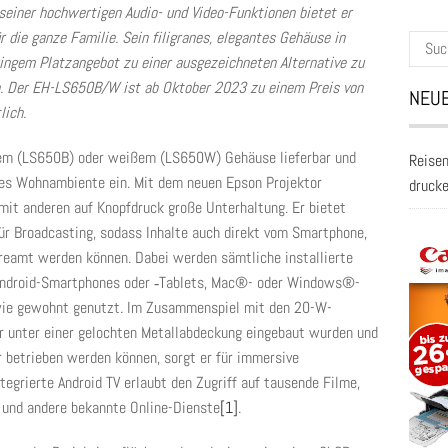
seiner hochwertigen Audio- und Video-Funktionen bietet er
r die ganze Familie. Sein filigranes, elegantes Gehäuse in
Suche
ingem Platzangebot zu einer ausgezeichneten Alternative zu
nach:
en. Der EH-LS650B/W ist ab Oktober 2023 zu einem Preis von
NEUE
lich.
em (LS650B) oder weißem (LS650W) Gehäuse lieferbar und
Reisen
nes Wohnambiente ein. Mit dem neuen Epson Projektor
druck
it anderen auf Knopfdruck große Unterhaltung. Er bietet
ür Broadcasting, sodass Inhalte auch direkt vom Smartphone,
treamt werden können. Dabei werden sämtliche installierte
Android-Smartphones oder ‑Tablets, Mac®- oder Windows®-
ie gewohnt genutzt. Im Zusammenspiel mit den 20-W-
r unter einer gelochten Metallabdeckung eingebaut wurden und
 betrieben werden können, sorgt er für immersive
tegrierte Android TV erlaubt den Zugriff auf tausende Filme,
 und andere bekannte Online-Dienste
[1]
.