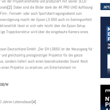
 vor der Projektionsfläche und produziert mit seiner 3LCD-
onale
[2]
. Dabei sind die Bilder dank der 4K PRO-UHD Auflösung
r Film-, Fernseh- oder auch Sportübertragungsabend zum
sverzögerung macht der Epson LS-650 auch im Gamingumfeld
ktionalität lässt er sich sehr leicht über die Epson Setup
ötige Trapezkorrektur wird über die eingebaute Kamera eines
 Epson Deutschland GmbH: „Der EH-LS650 ist der Neuzugang für
er und gleichzeitig preisgünstiger Projektor für die ganze
aus, sondern liefert auch einen beeindruckenden Sound. Noch
h einen Projektor zu ersetzen, um Entertainment im
50B/W
10 Jahren Lebensdauer
[4]