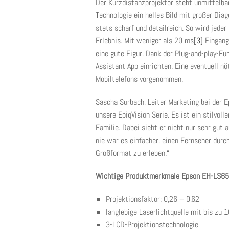
Der Kurzdistanzprojektor steht unmittelbar
Technologie ein helles Bild mit großer Diag
stets scharf und detailreich. So wird jede
Erlebnis. Mit weniger als 20 ms
[3]
Eingang
eine gute Figur. Dank der Plug-and-play-Fun
Assistant App einrichten. Eine eventuell n
Mobiltelefons vorgenommen.
Sascha Surbach, Leiter Marketing bei der
unsere EpiqVision Serie. Es ist ein stilvoll
Familie. Dabei sieht er nicht nur sehr gut 
nie war es einfacher, einen Fernseher durc
Großformat zu erleben.“
Wichtige Produktmerkmale Epson EH-LS6
Projektionsfaktor: 0,26 – 0,62
langlebige Laserlichtquelle mit bis zu 
3-LCD-Projektionstechnologie