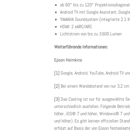
ab 60″ bis zu 120″ Projektionsdiagonal
Android TV mit Google Assistant, Googl
YAMAHA Soundsystem (integrierte 2.1-K
HDMI: 2 eARC/ARC
Lichtstrom von bis zu 3.600 Lumen
Weiterführende Informationen:
Epson Heimkino
[1]
Google, Android, YouTube, Android TV u
[2]
Bei einem Wandabstand von nur 3,2 cm e
[3]
Das Casting ist nur für ausgewählte Ser
unterschiedlich ausfallen. Folgende Betri
höher, iOS® 7 und höher, Windows® 7 und
und höher). Es gibt keinen offiziellen Sta
erfolgt auf Basis der von Epson festgelegte