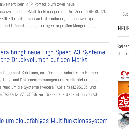
erweitert sein MFP-Portfolio um zwei neue
schwindigkeits-Multifunktionsgeräte. Die Modelle BP-80C70
Suche
-80C80 richten sich an Unternehmen, die hochwertige
nach:
- und Präsentationsunterlagen, in großen Mengen selbst
NEUE
Reisen
era bringt neue High-Speed-A3-Systeme
druck
hohe Druckvolumen auf den Markt
a Document Solutions, ein führender Anbieter im Bereich
ations- und Dokumentenmanagement, stellt sieben neue
e rund um die Systeme Kyocera TASKalfa MZ9500ci und
a TASKalfa MZ10500i vor. Diese neue Generation von A3-
lio um cloudfähiges Multifunktionssystem