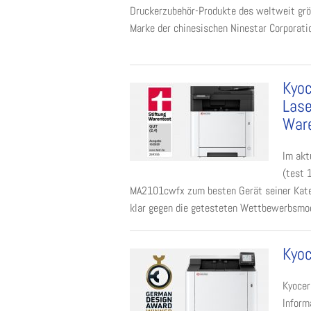
Druckerzubehör-Produkte des weltweit größ
Marke der chinesischen Ninestar Corporation
Kyoc
Lase
War
Im akt
(test 
MA2101cwfx zum besten Gerät seiner Katego
klar gegen die getesteten Wettbewerbsmode
Kyo
Kyocer
Infor