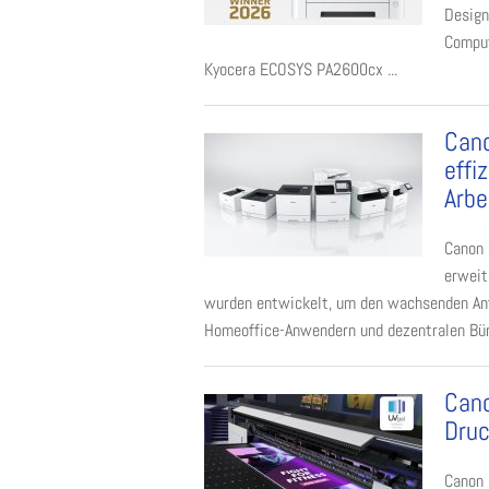
Design
Comput
Kyocera ECOSYS PA2600cx ...
Cano
effi
Arbe
Canon 
erweit
wurden entwickelt, um den wachsenden Anf
Homeoffice-Anwendern und dezentralen Büro
Cano
Druc
Canon 