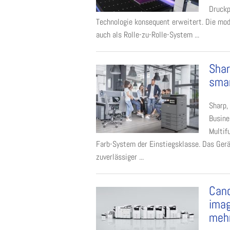
Druckp
Technologie konsequent erweitert. Die modu
auch als Rolle-zu-Rolle-System ...
Shar
smar
Sharp,
Busine
Multif
Farb-System der Einstiegsklasse. Das Gerä
zuverlässiger ...
Cano
imag
mehr