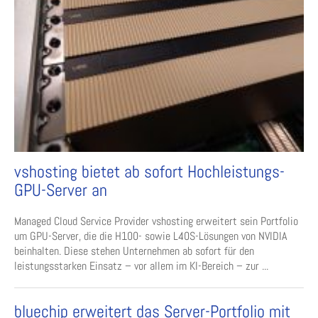
vshosting bietet ab sofort Hochleistungs-
GPU-Server an
Managed Cloud Service Provider vshosting erweitert sein Portfolio
um GPU-Server, die die H100- sowie L40S-Lösungen von NVIDIA
beinhalten. Diese stehen Unternehmen ab sofort für den
leistungsstarken Einsatz ­– vor allem im KI-Bereich – zur ...
bluechip erweitert das Server-Portfolio mit