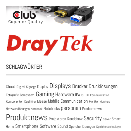
SCHLAGWÖRTER
Displays
Drucklösungen
Drucker
Cloud
Display
Digital Signage
Gaming
Hardware
IFA
Fotografie
Gamescom
ISE
KI
Kommunikation
Mobile Communication
Messe
Komponenten
Monitor
Monitore
Kopfhörer
personen
Notebooks
Produktenws
Netzwerklösungen
Notebook
Produktnews
Security
Roadshow
Projektoren
Smart
Server
Smartphone
Software
Sound
Speicherlösungen
Home
Speichertechnologie