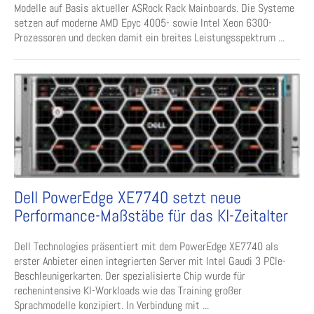
Modelle auf Basis aktueller ASRock Rack Mainboards. Die Systeme
setzen auf moderne AMD Epyc 4005- sowie Intel Xeon 6300-
Prozessoren und decken damit ein breites Leistungsspektrum ...
Dell PowerEdge XE7740 setzt neue
Performance-Maßstäbe für das KI-Zeitalter
Dell Technologies präsentiert mit dem PowerEdge XE7740 als
erster Anbieter einen integrierten Server mit Intel Gaudi 3 PCIe-
Beschleunigerkarten. Der spezialisierte Chip wurde für
rechenintensive KI-Workloads wie das Training großer
Sprachmodelle konzipiert. In Verbindung mit ...