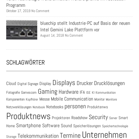
Programm
Oktober 17, 2019 No Comment
bluechip stellt Industrie-PC auf Basis der neuen
Intel Gemini Lake Plattform vor
August 14, 2018 No Comment
SCHLAGWÖRTER
Displays
Drucklösungen
Drucker
Cloud
Display
Digital Signage
Gaming
Hardware
IFA
Fotografie
Gamescom
ISE
KI
Kommunikation
Mobile Communication
Messe
Komponenten
Monitor
Monitore
Kopfhörer
personen
Notebooks
Produktenws
Netzwerklösungen
Notebook
Produktnews
Security
Roadshow
Projektoren
Smart
Server
Smartphone
Software
Sound
Speicherlösungen
Home
Speichertechnologie
Unternehmen
Termine
Telekommunikation
Storage