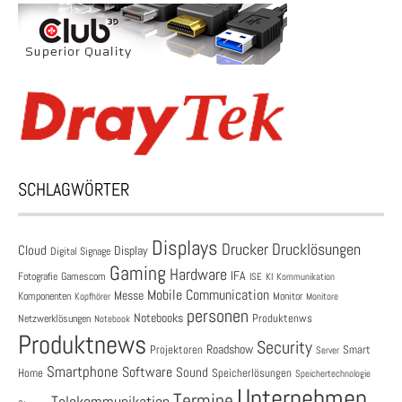
SCHLAGWÖRTER
Displays
Drucklösungen
Drucker
Cloud
Display
Digital Signage
Gaming
Hardware
IFA
Fotografie
Gamescom
ISE
KI
Kommunikation
Mobile Communication
Messe
Komponenten
Monitor
Monitore
Kopfhörer
personen
Notebooks
Produktenws
Netzwerklösungen
Notebook
Produktnews
Security
Roadshow
Projektoren
Smart
Server
Smartphone
Software
Sound
Speicherlösungen
Home
Speichertechnologie
Unternehmen
Termine
Telekommunikation