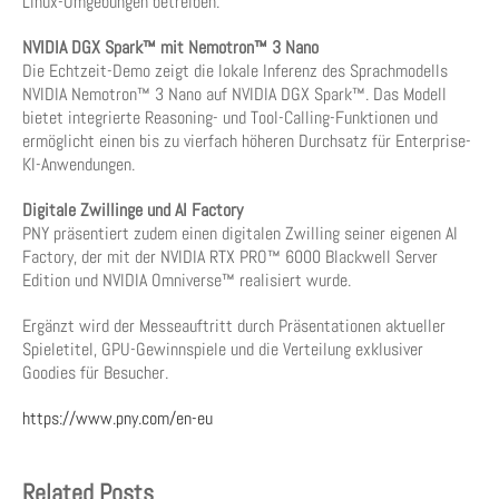
Linux-Umgebungen betreiben.
NVIDIA DGX Spark™ mit Nemotron™ 3 Nano
Die Echtzeit-Demo zeigt die lokale Inferenz des Sprachmodells
NVIDIA Nemotron™ 3 Nano auf NVIDIA DGX Spark™. Das Modell
bietet integrierte Reasoning- und Tool-Calling-Funktionen und
ermöglicht einen bis zu vierfach höheren Durchsatz für Enterprise-
KI-Anwendungen.
Digitale Zwillinge und AI Factory
PNY präsentiert zudem einen digitalen Zwilling seiner eigenen AI
Factory, der mit der NVIDIA RTX PRO™ 6000 Blackwell Server
Edition und NVIDIA Omniverse™ realisiert wurde.
Ergänzt wird der Messeauftritt durch Präsentationen aktueller
Spieletitel, GPU-Gewinnspiele und die Verteilung exklusiver
Goodies für Besucher.
https://www.pny.com/en-eu
Related Posts