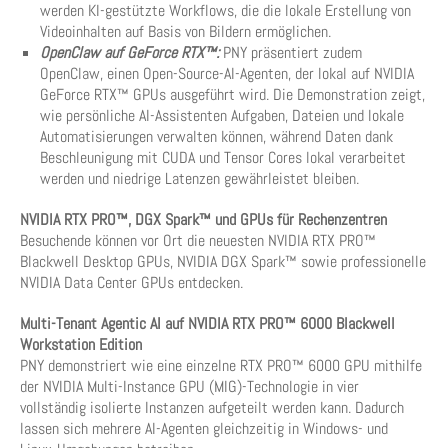
werden KI-gestützte Workflows, die die lokale Erstellung von
Videoinhalten auf Basis von Bildern ermöglichen.
OpenClaw auf GeForce RTX™:
PNY präsentiert zudem
OpenClaw, einen Open-Source-AI-Agenten, der lokal auf NVIDIA
GeForce RTX™ GPUs ausgeführt wird. Die Demonstration zeigt,
wie persönliche AI-Assistenten Aufgaben, Dateien und lokale
Automatisierungen verwalten können, während Daten dank
Beschleunigung mit CUDA und Tensor Cores lokal verarbeitet
werden und niedrige Latenzen gewährleistet bleiben.
NVIDIA RTX PRO™, DGX Spark™ und GPUs für Rechenzentren
Besuchende können vor Ort die neuesten NVIDIA RTX PRO™
Blackwell Desktop GPUs, NVIDIA DGX Spark™ sowie professionelle
NVIDIA Data Center GPUs entdecken.
Multi-Tenant Agentic AI auf NVIDIA RTX PRO™ 6000 Blackwell
Workstation Edition
PNY demonstriert wie eine einzelne RTX PRO™ 6000 GPU mithilfe
der NVIDIA Multi-Instance GPU (MIG)-Technologie in vier
vollständig isolierte Instanzen aufgeteilt werden kann. Dadurch
lassen sich mehrere AI-Agenten gleichzeitig in Windows- und