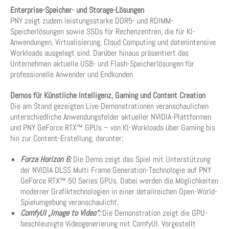
Enterprise-Speicher- und Storage-Lösungen
PNY zeigt zudem leistungsstarke DDR5- und RDIMM-
Speicherlösungen sowie SSDs für Rechenzentren, die für KI-
Anwendungen, Virtualisierung, Cloud Computing und datenintensive
Workloads ausgelegt sind. Darüber hinaus präsentiert das
Unternehmen aktuelle USB- und Flash-Speicherlösungen für
professionelle Anwender und Endkunden
Demos für Künstliche Intelligenz, Gaming und Content Creation
Die am Stand gezeigten Live-Demonstrationen veranschaulichen
unterschiedliche Anwendungsfelder aktueller NVIDIA-Plattformen
und PNY GeForce RTX™ GPUs – von KI-Workloads über Gaming bis
hin zur Content-Erstellung, darunter:
Forza Horizon 6:
Die Demo zeigt das Spiel mit Unterstützung
der NVIDIA DLSS Multi Frame Generation-Technologie auf PNY
GeForce RTX™ 50 Series GPUs. Dabei werden die Möglichkeiten
moderner Grafiktechnologien in einer detailreichen Open-World-
Spielumgebung veranschaulicht.
ComfyUI „Image to Video“:
Die Demonstration zeigt die GPU-
beschleunigte Videogenerierung mit ComfyUI. Vorgestellt