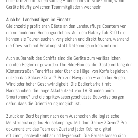
unterstützen im Arbeitsalltag – besonders in Stoßzeiten, wenn
Geräte häufig zwischen Teammitgliedern wechseln.
Auch bei Landausflügen im Einsatz
Gleichzeitig profitieren Gäste an den Landausflugs-Countern von
einem modernen Buchungserlebnis: Auf dem Galaxy Tab S10 Lite
können sie Touren suchen, vergleichen und direkt buchen, während
die Crew sich auf Beratung statt Dateneingabe konzentriert.
Auch außerhalb des Schiffs sind die Geräte zum verlässlichen
mobilen Begleiter geworden. Die Bike-Guides, die Gäste entlang der
Küstenstraßen Teneriffas oder über die Hügel von Korfu begleiten,
nutzen das Galaxy XCover7 Pro zur Navigation – auch bei Regen,
Wind oder hoher Geschwindigkeit. Die Bedienbarkeit mit
Handschuhen, die lange Akkulaufzeit von 18 Stunden beim
Smartphone⁷ und die spritzwassergeschützte Bauweise sorgen
dafür, dass die Orientierung möglich ist.
Zurück an Bord beginnt nach dem Auschecken die logistische
Meisterleistung des Housekeepings. Mit dem Galaxy XCover7 Pro
dokumentiert das Team den Zustand jeder Kabine digital –
effizient, nachvollziehbar und hygienisch. Die Geräte lassen sich