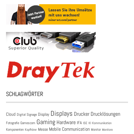
SCHLAGWÖRTER
Displays
Drucklösungen
Drucker
Cloud
Display
Digital Signage
Gaming
Hardware
IFA
Fotografie
Gamescom
ISE
KI
Kommunikation
Mobile Communication
Messe
Komponenten
Monitor
Monitore
Kopfhörer