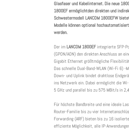
Glasfaser und Kabelinternet. Die neue 180
1800EF ermöglichtden direkten und indirek
Schwestermodell LANCOM 1800EFW bietet z
Modelle können optional hochautomatisie
werden.
Der im
LANCOM 1800EF
integrierte SFP-Po
(GPON/AON) den direkten Anschluss an eine
Gigabit Ethernet größtmögliche Flexibilit
Das schnelle Dual-Band-WLAN (Wi-Fi 6) -M
Down- und Uplink bindet drahtlose Endgerä
ins Netzwerk ein. Dabei ermöglicht die Wi-
5 GHz und parallel bis zu 575 MBit/s in 2,
Für höchste Bandbreite und eine ideale La
Router-Familie bis zu vier Internetanschlü
Forwarding (ARF) bieten bis zu 16 isoliert
effiziente Möglichkeit, alle IP-Anwendunge