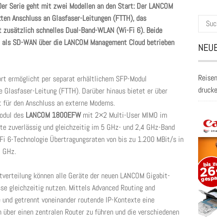
0er Serie geht mit zwei Modellen an den Start: Der LANCOM
ten Anschluss an Glasfaser-Leitungen (FTTH), das
Suche
usätzlich schnelles Dual-Band-WLAN (Wi-Fi 6). Beide
nach:
rt als SD-WAN über die LANCOM Management Cloud betrieben
NEUE
Reisen
rt ermöglicht per separat erhältlichem SFP-Modul
druck
 Glasfaser-Leitung (FTTH). Darüber hinaus bietet er über
ät für den Anschluss an externe Modems.
odul des
LANCOM 1800EFW
mit 2×2 Multi-User MIMO im
te zuverlässig und gleichzeitig im 5 GHz- und 2,4 GHz-Band
Fi 6-Technologie Übertragungsraten von bis zu 1.200 MBit/s in
4 GHz.
stverteilung können alle Geräte der neuen LANCOM Gigabit-
sse gleichzeitig nutzen. Mittels Advanced Routing and
e und getrennt voneinander routende IP-Kontexte eine
n über einen zentralen Router zu führen und die verschiedenen