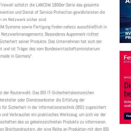
n Firewall schützt die LANCOM 1800er-Serie das gesamte
vention und Denial of Service Protection gewährleisten die
n im Netzwerk sicher sind.
M Systems sowie Fertigung finden nahezu ausschließlich in
es Netzwerkmanagements. Besonderes Augenmerk richtet
icherheit seiner Produkte. Das Unternehmen hat sich der
tet und ist Träger des vom Bundeswirtschaftsministerium
y made in Germany“.
i der Routerwahl: Das BSI IT-Sicherheitskennzeichen
ersteller oder Diensteanbieter die Erfüllung der
für Sicherheit in der Informationstechnik (BSI) zugesichert
n und Verbraucher ein praktisches Werkzeug, um sich vor der
nschaften des so gekennzeichneten Produkts zu informieren.
on Breitbandroutern, der eine Reihe an Produkten mit dem BSI