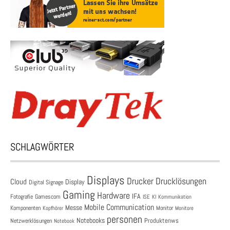
SCHLAGWÖRTER
Displays
Drucklösungen
Drucker
Cloud
Display
Digital Signage
Gaming
Hardware
IFA
Fotografie
Gamescom
ISE
KI
Kommunikation
Mobile Communication
Messe
Komponenten
Monitor
Monitore
Kopfhörer
personen
Notebooks
Produktenws
Netzwerklösungen
Notebook