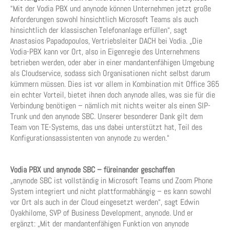
“Mit der Vodia PBX und anynode können Unternehmen jetzt große
Anforderungen sowohl hinsichtlich Microsoft Teams als auch
hinsichtlich der klassischen Telefonanlage erfüllen“, sagt
Anastasios Papadopoulos, Vertriebsleiter DACH bei Vodia. „Die
Vodia-PBX kann vor Ort, also in Eigenregie des Unternehmens
betrieben werden, oder aber in einer mandantenfähigen Umgebung
als Cloudservice, sodass sich Organisationen nicht selbst darum
kümmern müssen. Dies ist vor allem in Kombination mit Office 365
ein echter Vorteil, bietet ihnen doch anynode alles, was sie für die
Verbindung benötigen – nämlich mit nichts weiter als einen SIP-
Trunk und den anynode SBC. Unserer besonderer Dank gilt dem
Team von TE-Systems, das uns dabei unterstützt hat, Teil des
Konfigurationsassistenten von anynode zu werden.“
Vodia PBX und anynode SBC – füreinander geschaffen
„anynode SBC ist vollständig in Microsoft Teams und Zoom Phone
System integriert und nicht plattformabhängig – es kann sowohl
vor Ort als auch in der Cloud eingesetzt werden“, sagt Edwin
Oyakhilome, SVP of Business Development, anynode. Und er
ergänzt: „Mit der mandantenfähigen Funktion von anynode