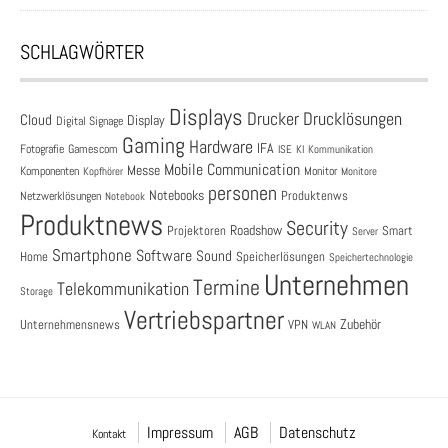
SCHLAGWÖRTER
Displays
Drucklösungen
Drucker
Cloud
Display
Digital Signage
Gaming
Hardware
IFA
Fotografie
Gamescom
ISE
KI
Kommunikation
Mobile Communication
Messe
Komponenten
Monitor
Monitore
Kopfhörer
personen
Notebooks
Produktenws
Netzwerklösungen
Notebook
Produktnews
Security
Roadshow
Projektoren
Smart
Server
Smartphone
Software
Sound
Speicherlösungen
Home
Speichertechnologie
Unternehmen
Termine
Telekommunikation
Storage
Vertriebspartner
Zubehör
Unternehmensnews
VPN
WLAN
Impressum
AGB
Datenschutz
Kontakt