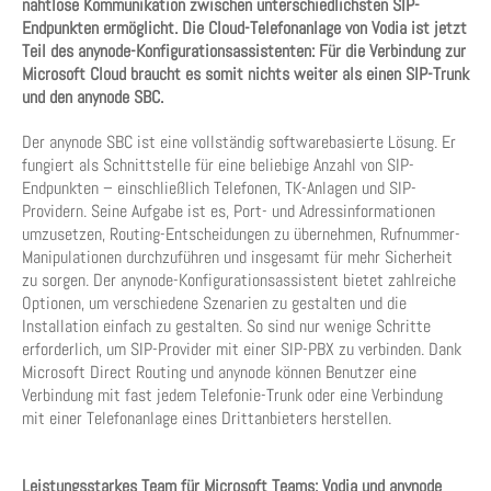
nahtlose Kommunikation zwischen unterschiedlichsten SIP-
Endpunkten ermöglicht. Die Cloud-Telefonanlage von Vodia ist jetzt
Teil des anynode-Konfigurationsassistenten: Für die Verbindung zur
Microsoft Cloud braucht es somit nichts weiter als einen SIP-Trunk
und den anynode SBC.
Der anynode SBC ist eine vollständig softwarebasierte Lösung. Er
fungiert als Schnittstelle für eine beliebige Anzahl von SIP-
Endpunkten – einschließlich Telefonen, TK-Anlagen und SIP-
Providern. Seine Aufgabe ist es, Port- und Adressinformationen
umzusetzen, Routing-Entscheidungen zu übernehmen, Rufnummer-
Manipulationen durchzuführen und insgesamt für mehr Sicherheit
zu sorgen. Der anynode-Konfigurationsassistent bietet zahlreiche
Optionen, um verschiedene Szenarien zu gestalten und die
Installation einfach zu gestalten. So sind nur wenige Schritte
erforderlich, um SIP-Provider mit einer SIP-PBX zu verbinden. Dank
Microsoft Direct Routing und anynode können Benutzer eine
Verbindung mit fast jedem Telefonie-Trunk oder eine Verbindung
mit einer Telefonanlage eines Drittanbieters herstellen.
Leistungsstarkes Team für Microsoft Teams: Vodia und anynode