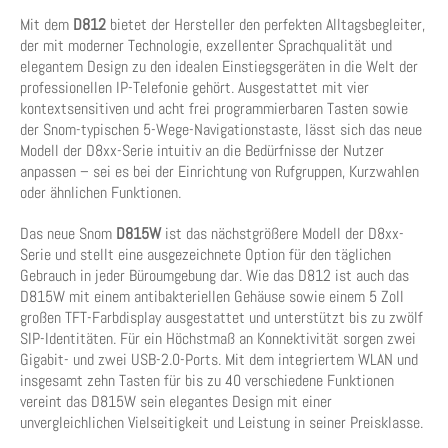
Mit dem
D812
bietet der Hersteller den perfekten Alltagsbegleiter,
der mit moderner Technologie, exzellenter Sprachqualität und
elegantem Design zu den idealen Einstiegsgeräten in die Welt der
professionellen IP-Telefonie gehört. Ausgestattet mit vier
kontextsensitiven und acht frei programmierbaren Tasten sowie
der Snom-typischen 5-Wege-Navigationstaste, lässt sich das neue
Modell der D8xx-Serie intuitiv an die Bedürfnisse der Nutzer
anpassen – sei es bei der Einrichtung von Rufgruppen, Kurzwahlen
oder ähnlichen Funktionen.
Das neue Snom
D815W
ist das nächstgrößere Modell der D8xx-
Serie und stellt eine ausgezeichnete Option für den täglichen
Gebrauch in jeder Büroumgebung dar. Wie das D812 ist auch das
D815W mit einem antibakteriellen Gehäuse sowie einem 5 Zoll
großen TFT-Farbdisplay ausgestattet und unterstützt bis zu zwölf
SIP-Identitäten. Für ein Höchstmaß an Konnektivität sorgen zwei
Gigabit- und zwei USB-2.0-Ports. Mit dem integriertem WLAN und
insgesamt zehn Tasten für bis zu 40 verschiedene Funktionen
vereint das D815W sein elegantes Design mit einer
unvergleichlichen Vielseitigkeit und Leistung in seiner Preisklasse.