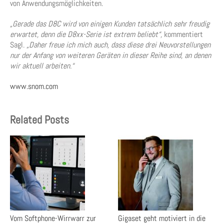
von Anwendungsmöglichkeiten.
„Gerade das D8C wird von einigen Kunden tatsächlich sehr freudig
erwartet, denn die D8xx-Serie ist extrem beliebt“,
kommentiert
Sagl.
„Daher freue ich mich auch, dass diese drei Neuvorstellungen
nur der Anfang von weiteren Geräten in dieser Reihe sind, an denen
wir aktuell arbeiten.“
www.snom.com
Related Posts
Vom Softphone-Wirrwarr zur
Gigaset geht motiviert in die