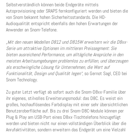
Selbstverständlich können beide Endgeräte mittels
Autoprovisioning oder SRAPS fernkonfiguriert werden und bieten die
von Snom bekannt hohen Sicherheitsstandards. Die HD-
Audioqualität entspricht ebenfalls den hohen Erwartungen der
Anwender an Snom-Telefone.
„Mit den neuen Modellen D812 und D815W erweitern wir die D8xx-
Serie um attraktive Optionen im mittleren Preissegment: Sie
bieten ausreichend Performance, um alltägliche Ansprüche in den
meisten Arbeitsumgebungen problemlos zu erfüllen, und überzeugen
als erschwingliche Lösung für Unternehmen, die Wert auf
Funktionalität, Design und Qualität legen“
, so Gernot Sagl, CEO bei
Snom Technology.
Zu guter Letzt verfügt ab sofort auch die Snom-D8xx-Familie über
ihr eigenes, stilvolles Erweiterungsmodul: das D8C. Es weist ein
großes, hochauflösendes Farbdisplay mit einer sehr übersichtlichen
Benutzeroberfläche auf. Bis zu drei Snom-D8C-Module können per
Plug & Play am USB-Port eines D8xx-Tischtelefons hinzugefügt
werden und bieten nicht nur einen vollständigen Überblick über die
Anrufaktivitäten, sondern erweitern das Endgerät um eine Vielzahl