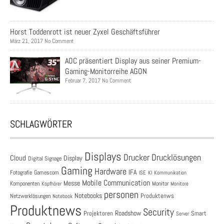
Horst Toddenrott ist neuer Zyxel Geschäftsführer
März 21, 2017 No Comment
AOC präsentiert Display aus seiner Premium-
Gaming-Monitorreihe AGON
Februar 7, 2017 No Comment
SCHLAGWÖRTER
Displays
Drucklösungen
Drucker
Cloud
Display
Digital Signage
Gaming
Hardware
IFA
Fotografie
Gamescom
ISE
KI
Kommunikation
Mobile Communication
Messe
Komponenten
Monitor
Monitore
Kopfhörer
personen
Notebooks
Produktenws
Netzwerklösungen
Notebook
Produktnews
Security
Roadshow
Projektoren
Smart
Server