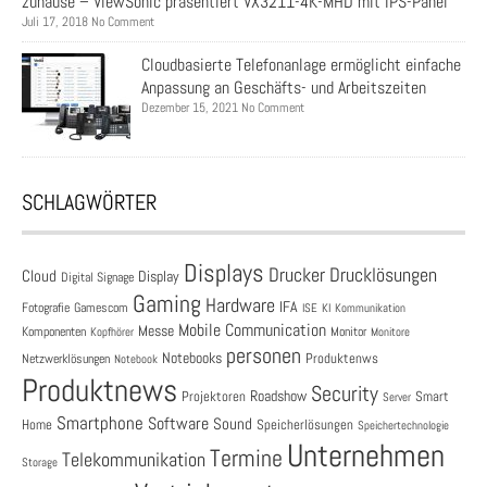
zuhause – ViewSonic präsentiert VX3211-4K-MHD mit IPS-Panel
Juli 17, 2018 No Comment
Cloudbasierte Telefonanlage ermöglicht einfache
Anpassung an Geschäfts- und Arbeitszeiten
Dezember 15, 2021 No Comment
SCHLAGWÖRTER
Displays
Drucklösungen
Drucker
Cloud
Display
Digital Signage
Gaming
Hardware
IFA
Fotografie
Gamescom
ISE
KI
Kommunikation
Mobile Communication
Messe
Komponenten
Monitor
Monitore
Kopfhörer
personen
Notebooks
Produktenws
Netzwerklösungen
Notebook
Produktnews
Security
Roadshow
Projektoren
Smart
Server
Smartphone
Software
Sound
Speicherlösungen
Home
Speichertechnologie
Unternehmen
Termine
Telekommunikation
Storage