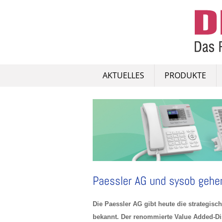
Skip
to
content
AKTUELLES
PRODUKTE
Paessler AG und sysob gehen
Die Paessler AG gibt heute die strategisch
bekannt. Der renommierte Value Added-Dis