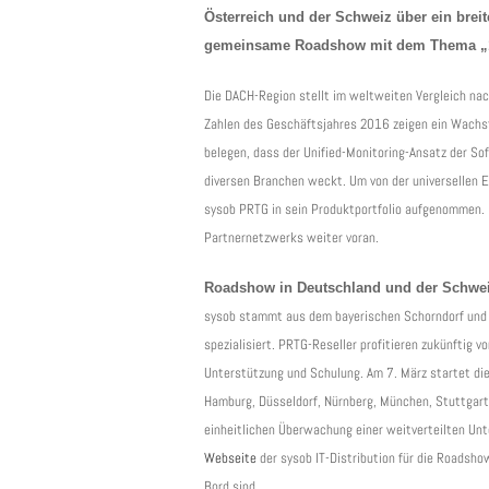
Österreich und der Schweiz über ein breit
gemeinsame Roadshow mit dem Thema „100 
Die DACH-Region stellt im weltweiten Vergleich nac
Zahlen des Geschäftsjahres 2016 zeigen ein Wachs
belegen, dass der Unified-Monitoring-Ansatz der S
diversen Branchen weckt. Um von der universellen Ei
sysob PRTG in sein Produktportfolio aufgenommen. 
Partnernetzwerks weiter voran.
Roadshow in Deutschland und der Schwe
sysob stammt aus dem bayerischen Schorndorf und is
spezialisiert. PRTG-Reseller profitieren zukünftig v
Unterstützung und Schulung. Am 7. März startet di
Hamburg, Düsseldorf, Nürnberg, München, Stuttgart 
einheitlichen Überwachung einer weitverteilten Unt
Webseite
der sysob IT-Distribution für die Roadshow
Bord sind.