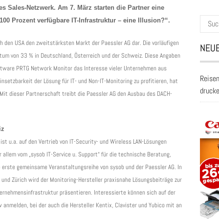
es Sales-Netzwerk. Am 7. März starten die Partner eine
Suche
Prozent verfügbare IT-Infrastruktur – eine Illusion?“.
nach:
h den USA den zweitstärksten Markt der Paessler AG dar. Die vorläufigen
NEUE
tum von 33 % in Deutschland, Österreich und der Schweiz. Diese Angaben
oftware PRTG Network Monitor das Interesse vieler Unternehmen aus
Reisen
nsetzbarkeit der Lösung für IT- und Non-IT-Monitoring zu profitieren, hat
druck
Mit dieser Partnerschaft treibt die Paessler AG den Ausbau des DACH-
iz
t u.a. auf den Vertrieb von IT-Security- und Wireless LAN-Lösungen
or allem vom „sysob IT-Service u. Support“ für die technische Beratung,
e erste gemeinsame Veranstaltungsreihe von sysob und der Paessler AG. In
und Zürich wird der Monitoring-Hersteller praxisnahe Lösungsbeiträge zur
ernehmensinfrastruktur präsentieren. Interessierte können sich auf der
 anmelden, bei der auch die Hersteller Kentix, Clavister und Yubico mit an