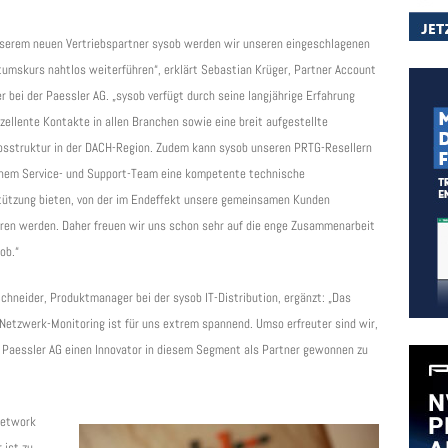
nserem neuen Vertriebspartner sysob werden wir unseren eingeschlagenen
umskurs nahtlos weiterführen“, erklärt Sebastian Krüger, Partner Account
 bei der Paessler AG. „sysob verfügt durch seine langjährige Erfahrung
zellente Kontakte in allen Branchen sowie eine breit aufgestellte
ebsstruktur in der DACH-Region. Zudem kann sysob unseren PRTG-Resellern
inem Service- und Support-Team eine kompetente technische
tützung bieten, von der im Endeffekt unsere gemeinsamen Kunden
eren werden. Daher freuen wir uns schon sehr auf die enge Zusammenarbeit
ob.“
chneider, Produktmanager bei der sysob IT-Distribution, ergänzt: „Das
etzwerk-Monitoring ist für uns extrem spannend. Umso erfreuter sind wir,
 Paessler AG einen Innovator in diesem Segment als Partner gewonnen zu
etwork
 ist zu