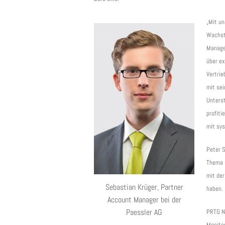
„Mit u
Wachst
Manager
über ex
Vertri
mit se
Unters
profiti
mit sys
Peter S
Thema N
mit der
Sebastian Krüger, Partner
haben.
Account Manager bei der
Paessler AG
PRTG N
Monitor