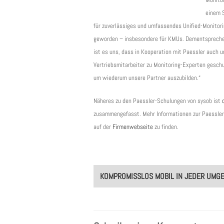
einem 
für zuverlässiges und umfassendes Unified-Monitor
geworden – insbesondere für KMUs. Dementspreche
ist es uns, dass in Kooperation mit Paessler auch 
Vertriebsmitarbeiter zu Monitoring-Experten gesch
um wiederum unsere Partner auszubilden.“
Näheres zu den Paessler-Schulungen von sysob ist
zusammengefasst. Mehr Informationen zur Paessler
auf der
Firmenwebseite
zu finden.
Post
KOMPROMISSLOS MOBIL IN JEDER UMG
navigation