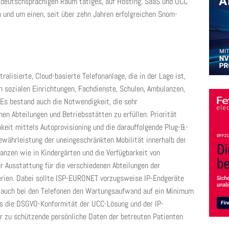
m deutschsprachigen Raum tätiges, auf Hosting, SaaS und UCC
 und um einen, seit über zehn Jahren erfolgreichen Snom-
alisierte, Cloud-basierte Telefonanlage, die in der Lage ist,
n sozialen Einrichtungen, Fachdienste, Schulen, Ambulanzen,
Es bestand auch die Notwendigkeit, die sehr
nen Abteilungen und Betriebsstätten zu erfüllen. Priorität
keit mittels Autoprovisioning und die darauffolgende Plug-&-
Gewährleistung der uneingeschränkten Mobilität innerhalb der
anzen wie in Kindergärten und die Verfügbarkeit von
r Ausstattung für die verschiedenen Abteilungen der
erien. Dabei sollte ISP-EURONET vorzugsweise IP-Endgeräte
m auch bei den Telefonen den Wartungsaufwand auf ein Minimum
tas die DSGVO-Konformität der UCC-Lösung und der IP-
er zu schützende persönliche Daten der betreuten Patienten