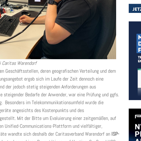
 Caritas Warendorf
en Geschäftsstellen, deren geografischen Verteilung und dem
tungsangebot ergab sich im Laufe der Zeit dennoch eine
nd der jedoch stetig steigenden Anforderungen aus
e steigender Bedarfe der Anwender, war eine Prüfung und ggfs.
ig. Besonders im Telekommunikationsumfeld wurde die
geräte angesichts des Kostenpunkts und des
estellt. Mit der Bitte um Evaluierung einer zeitgemäßen, auf
en Unified-Communications-Plattform und vielfältiger,
räte wandte sich deshalb der Caritasverband Warendorf an
ISP-