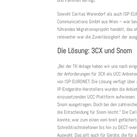
und Familien verfügt.
Sowohl Caritas Warendorf als auch ISP-E
Communications GmbH aus Wien – war bewu
führendes Migrationsprojekt handelt, das 
relevanter war die Zuverlässigkeit der aus
Die Lösung: 3CX und Snom
„Bei der TK-Anlage haben wir uns nach ein
der Anforderungen für 3CX als UCC-Anbiete
von ISP-EURONET. Die Lösung verfügt über 
IP-Endgeräte-Herstellers wurden die Anbiete
einzusetzenden UCC-Plattform aufwiesen. „
Snom ausgetragen. Doch bei den zahlreiche
die Entscheidung für Snom leicht.“ Die Cari
konnte, war zum einen vom breit gefächer
Schreibtischtelefonen bis hin zu DECT-ove
Auswahl. Das gilt auch für Geräte, die für 