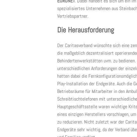
EURONET
. Dabei handelt es sich um ein i
spezialisiertes Unternehmen aus Steinbach
Vertriebspartner.
Die Herausforderung
Der Caritasverband wünschte sich eine zentr
die maßgeblich dezentralisiert operierende
Behindertenwerkstätten uvm. zu bedienen. 
unterschiedlichen Anforderungen der einzel
hatten dabei die Fernkonfigurationsmöglich
Play-Installation der Endgeräte. Auch die 
Betriebsräume für Mitarbeiter in den Ambul
Schreibtischtelefonen mit unterschiedliche
Hauptgeschäftsstelle waren wichtige Krit
eines einzigen Herstellers vorschlagen, u
zu reduzieren. Nicht zuletzt war der Cari
Endgeräte sehr wichtig, da der Verband üb