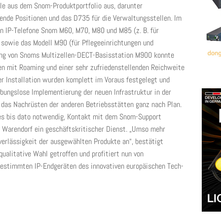
le aus dem Snom-Produktportfolio aus, darunter
tende Positionen und das D735 für die Verwaltungsstellen. Im
n IP-Telefone Snom M60, M70, M80 und M85 (z. B. für
sowie das Modell M90 (für Pflegeeinrichtungen und
ng von Snoms Multizellen-DECT-Basisstation M900 konnte
n mit Roaming und einer sehr zufriedenstellenden Reichweite
der Installation wurden komplett im Voraus festgelegt und
eibungslose Implementierung der neuen Infrastruktur in der
 das Nachrüsten der anderen Betriebsstätten ganz nach Plan.
 es bis dato notwendig, Kontakt mit dem Snom-Support
s Warendorf ein geschäftskritischer Dienst. „Umso mehr
verlässigkeit der ausgewählten Produkte an“, bestätigt
ualitative Wahl getroffen und profitiert nun von
bgestimmten IP-Endgeräten des innovativen europäischen Tech-