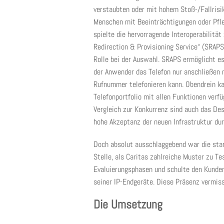
verstaubten oder mit hohem Stoß-/Fallris
Menschen mit Beeinträchtigungen oder Pfle
spielte die hervorragende Interoperabilitä
Redirection & Provisioning Service“ (SRAP
Rolle bei der Auswahl. SRAPS ermöglicht es
der Anwender das Telefon nur anschließen
Rufnummer telefonieren kann. Obendrein ka
Telefonportfolio mit allen Funktionen verf
Vergleich zur Konkurrenz sind auch das Des
hohe Akzeptanz der neuen Infrastruktur du
Doch absolut ausschlaggebend war die star
Stelle, als Caritas zahlreiche Muster zu T
Evaluierungsphasen und schulte den Kunde
seiner IP-Endgeräte. Diese Präsenz vermis
Die Umsetzung