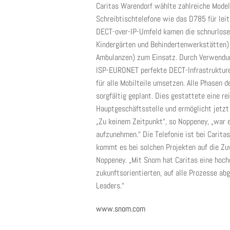
Caritas Warendorf wählte zahlreiche Model
Schreibtischtelefone wie das D785 für lei
DECT-over-IP-Umfeld kamen die schnurlose
Kindergärten und Behindertenwerkstätten) 
Ambulanzen) zum Einsatz. Durch Verwendu
ISP-EURONET perfekte DECT-Infrastrukture
für alle Mobilteile umsetzen. Alle Phasen 
sorgfältig geplant. Dies gestattete eine r
Hauptgeschäftsstelle und ermöglicht jetzt
„Zu keinem Zeitpunkt“, so Noppeney, „war
aufzunehmen.“ Die Telefonie ist bei Carita
kommt es bei solchen Projekten auf die Zu
Noppeney. „Mit Snom hat Caritas eine hochq
zukunftsorientierten, auf alle Prozesse a
Leaders.“
www.snom.com