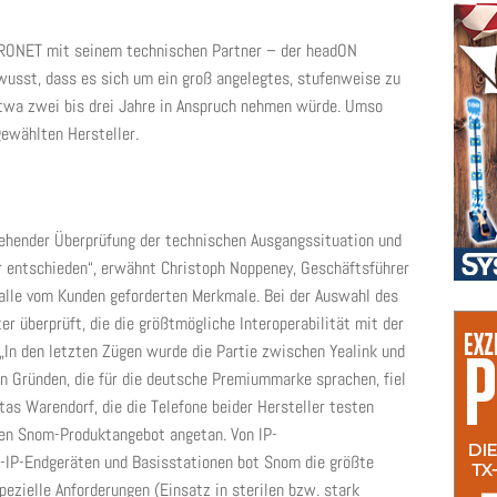
URONET mit seinem technischen Partner – der headON
sst, dass es sich um ein groß angelegtes, stufenweise zu
etwa zwei bis drei Jahre in Anspruch nehmen würde. Umso
gewählten Hersteller.
gehender Überprüfung der technischen Ausgangssituation und
r entschieden“, erwähnt Christoph Noppeney, Geschäftsführer
alle vom Kunden geforderten Merkmale. Bei der Auswahl des
r überprüft, die die größtmögliche Interoperabilität mit der
In den letzten Zügen wurde die Partie zwischen Yealink und
n Gründen, die für die deutsche Premiummarke sprachen, fiel
tas Warendorf, die die Telefone beider Hersteller testen
ten Snom-Produktangebot angetan. Von IP-
r-IP-Endgeräten und Basisstationen bot Snom die größte
spezielle Anforderungen (Einsatz in sterilen bzw. stark