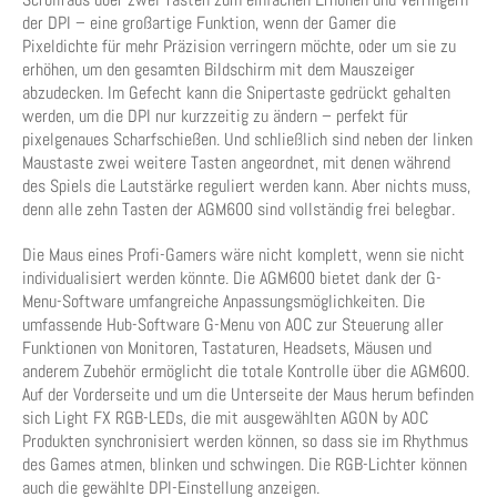
der DPI – eine großartige Funktion, wenn der Gamer die
Pixeldichte für mehr Präzision verringern möchte, oder um sie zu
erhöhen, um den gesamten Bildschirm mit dem Mauszeiger
abzudecken. Im Gefecht kann die Snipertaste gedrückt gehalten
werden, um die DPI nur kurzzeitig zu ändern – perfekt für
pixelgenaues Scharfschießen. Und schließlich sind neben der linken
Maustaste zwei weitere Tasten angeordnet, mit denen während
des Spiels die Lautstärke reguliert werden kann. Aber nichts muss,
denn alle zehn Tasten der AGM600 sind vollständig frei belegbar.
Die Maus eines Profi-Gamers wäre nicht komplett, wenn sie nicht
individualisiert werden könnte. Die AGM600 bietet dank der G-
Menu-Software umfangreiche Anpassungsmöglichkeiten. Die
umfassende Hub-Software G-Menu von AOC zur Steuerung aller
Funktionen von Monitoren, Tastaturen, Headsets, Mäusen und
anderem Zubehör ermöglicht die totale Kontrolle über die AGM600.
Auf der Vorderseite und um die Unterseite der Maus herum befinden
sich Light FX RGB-LEDs, die mit ausgewählten AGON by AOC
Produkten synchronisiert werden können, so dass sie im Rhythmus
des Games atmen, blinken und schwingen. Die RGB-Lichter können
auch die gewählte DPI-Einstellung anzeigen.