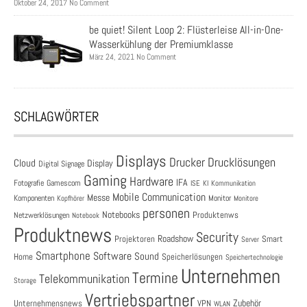
Oktober 24, 2017 No Comment
be quiet! Silent Loop 2: Flüsterleise All-in-One-
Wasserkühlung der Premiumklasse
März 24, 2021 No Comment
SCHLAGWÖRTER
Displays
Drucklösungen
Drucker
Cloud
Display
Digital Signage
Gaming
Hardware
IFA
Fotografie
Gamescom
ISE
KI
Kommunikation
Mobile Communication
Messe
Komponenten
Monitor
Monitore
Kopfhörer
personen
Notebooks
Produktenws
Netzwerklösungen
Notebook
Produktnews
Security
Roadshow
Projektoren
Smart
Server
Smartphone
Software
Sound
Speicherlösungen
Home
Speichertechnologie
Unternehmen
Termine
Telekommunikation
Storage
Vertriebspartner
Zubehör
Unternehmensnews
VPN
WLAN