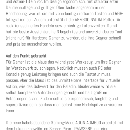
und Action-Titeln vor. Im Design ergonomisch, mit strukturierter
Daumenauflage und griffiger Oberfläche angenehm in der
Handhabung, wartet sie mit zehn konfigurierbaren Tasten und RGB-
Integration auf. Zudem unterstützt die AGM600 NVIDIA Reflex für
reaktionsschnelles Handeln sowie niedrige Latenzzeiten. Damit
hat sie beste Aussichten, heiß begehrtes und unverzichtbares Tool
(nicht nur) für Hardcore-Gamer zu werden, die ihre Gegner schnell
und präzise ausschalten wollen.
Auf den Punkt gebracht
Für Gamer ist die Maus das wichtigste Werkzeug, um ihre Gegner
im Wettbewerb zu schlagen. Natürlich müssen auch PC oder
Konsole genug Leistung bringen und auch die Tastatur muss
passen. Aber die Maus ist das unmittelbare Interface für virtuelle
Action, wie das Schwert für den Paladin. Idealerweise wird sie
selbst komplexen Anforderungen gerecht und hält größten
Belastungen stand. Zudem sollte sie ergonomisch, langlebig und
superpräzise sein, so dass man selbst eine Nadelspitze anvisieren
kann.
Die neue kabelgebundene Gaming-Maus AGON AGM600 arbeitet mit
dem bekannt-bewährten Sensor Pixart PMW3389, der eine