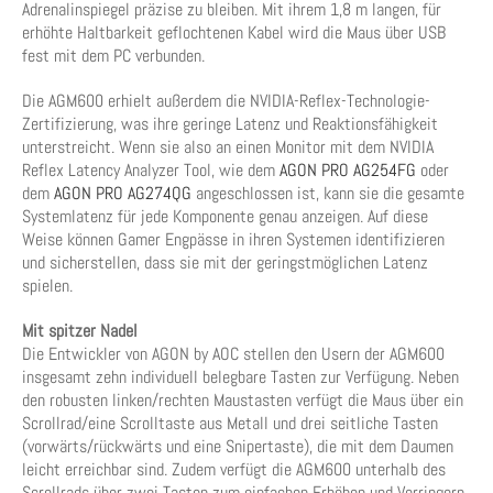
Adrenalinspiegel präzise zu bleiben. Mit ihrem 1,8 m langen, für
erhöhte Haltbarkeit geflochtenen Kabel wird die Maus über USB
fest mit dem PC verbunden.
Die AGM600 erhielt außerdem die NVIDIA-Reflex-Technologie-
Zertifizierung, was ihre geringe Latenz und Reaktionsfähigkeit
unterstreicht. Wenn sie also an einen Monitor mit dem NVIDIA
Reflex Latency Analyzer Tool, wie dem
AGON PRO AG254FG
oder
dem
AGON PRO AG274QG
angeschlossen ist, kann sie die gesamte
Systemlatenz für jede Komponente genau anzeigen. Auf diese
Weise können Gamer Engpässe in ihren Systemen identifizieren
und sicherstellen, dass sie mit der geringstmöglichen Latenz
spielen.
Mit spitzer Nadel
Die Entwickler von AGON by AOC stellen den Usern der AGM600
insgesamt zehn individuell belegbare Tasten zur Verfügung. Neben
den robusten linken/rechten Maustasten verfügt die Maus über ein
Scrollrad/eine Scrolltaste aus Metall und drei seitliche Tasten
(vorwärts/rückwärts und eine Snipertaste), die mit dem Daumen
leicht erreichbar sind. Zudem verfügt die AGM600 unterhalb des
Scrollrads über zwei Tasten zum einfachen Erhöhen und Verringern