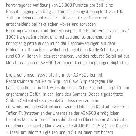
hervorragende Auflösung von 16.000 Punkten pro Zoll, eine
Beschleunigung von 50 g und eine Tracking-Genauigkeit von 400
Zoll pro Sekunde unterstützt. Dieser präzise Sensor ist
entscheidend bei hektischen Moves und abrupten
Richtungswechseln auf dem Mousepad. Die Polling-Rate von 1 ms /
1000 Hz gewährleistet eine nahezu ununterbrochene und
hochgradig getreue Abbildung der Handbewegungen auf dem
Bildschirm. Die außergewöhnlich langlebigen Kailh-Schalter, die
rund 80 Millionen Klicks standhalten, und das robuste Scrollrad aus
Metall machen die AGM600 zu einem treuen, langlebigen Begleiter.
Die ergonomisch gewölbte Form der AGM600 kommt
Rechtshändern mit Palm-Grip und Claw-Grip entgegen. Die
hautfreundliche, matt UV-beschichtete Schutzschicht sorgt für ein
angenehmes Gefühl in der Hand des Gamers. Doppelt gespritzte
Silikon-Seitenteile sorgen dafür, dass man auch in
schweißtreibenden Situationen weder Halt noch Kontrolle verliert.
Teflon-Fußmatten an der Unterseite der AGM600 ermöglichen
leichtes Manövrieren auf verschiedensten Oberflächen. Als leichte
und dennoch robuste Maus wiegt die AGM600 ~115 g (ohne Kabel)
– ideal, um leicht zu gleiten und in Situationen mit hohem