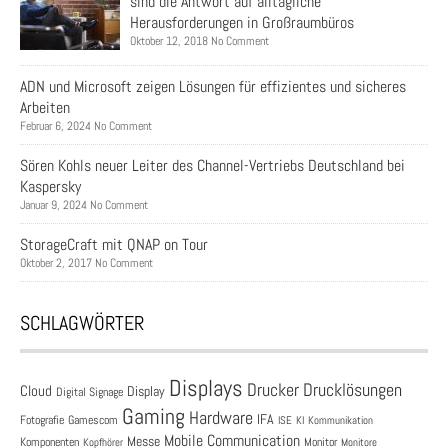
sind die Antwort auf alltägliche
Herausforderungen in Großraumbüros
Oktober 12, 2018 No Comment
ADN und Microsoft zeigen Lösungen für effizientes und sicheres
Arbeiten
Februar 6, 2024 No Comment
Sören Kohls neuer Leiter des Channel-Vertriebs Deutschland bei
Kaspersky
Januar 9, 2024 No Comment
StorageCraft mit QNAP on Tour
Oktober 2, 2017 No Comment
SCHLAGWÖRTER
Displays
Drucklösungen
Drucker
Cloud
Display
Digital Signage
Gaming
Hardware
IFA
Fotografie
Gamescom
ISE
KI
Kommunikation
Mobile Communication
Messe
Komponenten
Monitor
Monitore
Kopfhörer