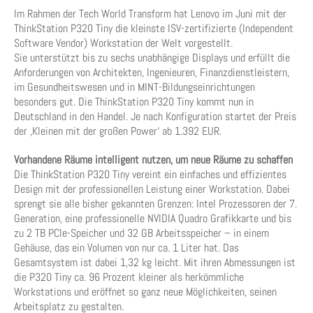
Im Rahmen der Tech World Transform hat Lenovo im Juni mit der
ThinkStation P320 Tiny die kleinste ISV-zertifizierte (Independent
Software Vendor) Workstation der Welt vorgestellt.
Sie unterstützt bis zu sechs unabhängige Displays und erfüllt die
Anforderungen von Architekten, Ingenieuren, Finanzdienstleistern,
im Gesundheitswesen und in MINT-Bildungseinrichtungen
besonders gut. Die ThinkStation P320 Tiny kommt nun in
Deutschland in den Handel. Je nach Konfiguration startet der Preis
der ‚Kleinen mit der großen Power‘ ab 1.392 EUR.
Vorhandene Räume intelligent nutzen, um neue Räume zu schaffen
Die ThinkStation P320 Tiny vereint ein einfaches und effizientes
Design mit der professionellen Leistung einer Workstation. Dabei
sprengt sie alle bisher gekannten Grenzen: Intel Prozessoren der 7.
Generation, eine professionelle NVIDIA Quadro Grafikkarte und bis
zu 2 TB PCIe-Speicher und 32 GB Arbeitsspeicher – in einem
Gehäuse, das ein Volumen von nur ca. 1 Liter hat. Das
Gesamtsystem ist dabei 1,32 kg leicht. Mit ihren Abmessungen ist
die P320 Tiny ca. 96 Prozent kleiner als herkömmliche
Workstations und eröffnet so ganz neue Möglichkeiten, seinen
Arbeitsplatz zu gestalten.