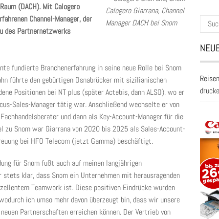
 Raum (DACH). Mit Calogero
Calogero Giarrana, Channel
rfahrenen Channel-Manager, der
Suche
Manager DACH bei Snom
au des Partnernetzwerks
nach:
NEUE
nte fundierte Branchenerfahrung in seine neue Rolle bei Snom
Reisen
ahn führte den gebürtigen Osnabrücker mit sizilianischen
druck
ene Positionen bei NT plus (später Actebis, dann ALSO), wo er
cus-Sales-Manager tätig war. Anschließend wechselte er von
Fachhandelsberater und dann als Key-Account-Manager für die
el zu Snom war Giarrana von 2020 bis 2025 als Sales-Account-
treuung bei HFO Telecom (jetzt Gamma) beschäftigt.
dung für Snom fußt auch auf meinen langjährigen
r stets klar, dass Snom ein Unternehmen mit herausragenden
xzellentem Teamwork ist. Diese positiven Eindrücke wurden
 wodurch ich umso mehr davon überzeugt bin, dass wir unsere
 neuen Partnerschaften erreichen können. Der Vertrieb von