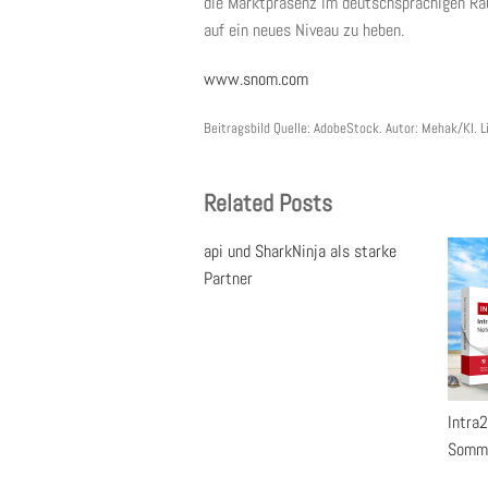
die Marktpräsenz im deutschsprachigen Ra
auf ein neues Niveau zu heben.
www.snom.com
Beitragsbild Quelle: AdobeStock. Autor: Mehak/KI.
Related Posts
api und SharkNinja als starke
Partner
Intra
Somme