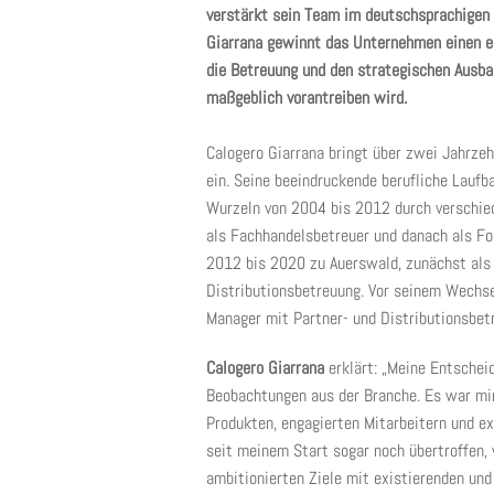
verstärkt sein Team im deutschsprachigen
Giarrana gewinnt das Unternehmen einen e
die Betreuung und den strategischen Ausb
maßgeblich vorantreiben wird.
Calogero Giarrana bringt über zwei Jahrzeh
ein. Seine beeindruckende berufliche Laufb
Wurzeln von 2004 bis 2012 durch verschied
als Fachhandelsbetreuer und danach als Fo
2012 bis 2020 zu Auerswald, zunächst als 
Distributionsbetreuung. Vor seinem Wechs
Manager mit Partner- und Distributionsbe
Calogero Giarrana
erklärt: „Meine Entschei
Beobachtungen aus der Branche. Es war mi
Produkten, engagierten Mitarbeitern und e
seit meinem Start sogar noch übertroffen,
ambitionierten Ziele mit existierenden und