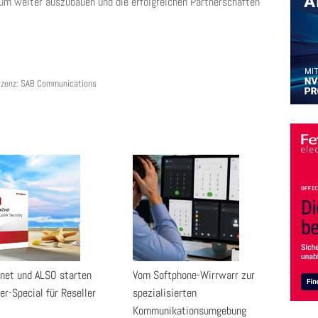
um weiter auszubauen und die erfolgreichen Partnerschaften
 Lizenz: SAB Communications
2net und ALSO starten
Vom Softphone-Wirrwarr zur
r-Special für Reseller
spezialisierten
Kommunikationsumgebung