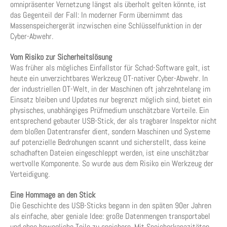
omnipräsenter Vernetzung längst als überholt gelten könnte, ist
das Gegenteil der Fall: In moderner Form übernimmt das
Massenspeichergerät inzwischen eine Schlüsselfunktion in der
Cyber-Abwehr.
Vom Risiko zur Sicherheitslösung
Was früher als mögliches Einfallstor für Schad-Software galt, ist
heute ein unverzichtbares Werkzeug OT-nativer Cyber-Abwehr. In
der industriellen OT-Welt, in der Maschinen oft jahrzehntelang im
Einsatz bleiben und Updates nur begrenzt möglich sind, bietet ein
physisches, unabhängiges Prüfmedium unschätzbare Vorteile. Ein
entsprechend gebauter USB-Stick, der als tragbarer Inspektor nicht
dem bloßen Datentransfer dient, sondern Maschinen und Systeme
auf potenzielle Bedrohungen scannt und sicherstellt, dass keine
schadhaften Dateien eingeschleppt werden, ist eine unschätzbar
wertvolle Komponente. So wurde aus dem Risiko ein Werkzeug der
Verteidigung.
Eine Hommage an den Stick
Die Geschichte des USB-Sticks begann in den späten 90er Jahren
als einfache, aber geniale Idee: große Datenmengen transportabel
und ohne bewegliche Teile zu speichern. Mit Speicherkapazitäten,