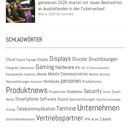
gamescom 2026 startet mit neuen Bestwerten
an Ausstellenden in den Ticketverkauf
März 4, 2026 No Comment
SCHLAGWÖRTER
Displays
Drucklösungen
Drucker
Cloud
Display
Digital Signage
Gaming
Hardware
IFA
Fotografie
Gamescom
ISE
KI
Kommunikation
Mobile Communication
Messe
Komponenten
Monitor
Monitore
Kopfhörer
personen
Notebooks
Produktenws
Netzwerklösungen
Notebook
Produktnews
Security
Roadshow
Projektoren
Smart
Server
Smartphone
Software
Sound
Speicherlösungen
Home
Speichertechnologie
Unternehmen
Termine
Telekommunikation
Storage
Vertriebspartner
Zubehör
Unternehmensnews
VPN
WLAN