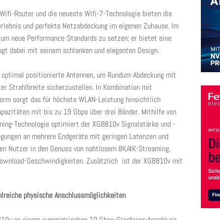
Wifi-Router und die neueste Wifi-7-Technologie bieten die
lebnis und perfekte Netzabdeckung im eigenen Zuhause. Im
um neue Performance-Standards zu setzen; er bietet eine
eugt dabei mit seinem schlanken und eleganten Design.
d optimal positionierte Antennen, um Rundum-Abdeckung mit
er Strahlbreite sicherzustellen. In Kombination mit
rm sorgt das für höchste WLAN-Leistung hinsichtlich
azitäten mit bis zu 19 Gbps über drei Bänder. Mithilfe von
ng-Technologie optimiert der XGB810v Signalstärke und -
agungen an mehrere Endgeräte mit geringen Latenzen und
men Nutzer in den Genuss von nahtlosem 8K/4K-Streaming,
ownload-Geschwindigkeiten. Zusätzlich ist der XGB810v mit
lreiche physische Anschlussmöglichkeiten
10v an einem symmetrischen 10 Gbps-Glasfaser-Anschluss