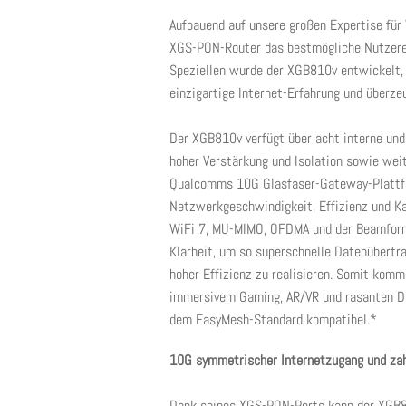
Aufbauend auf unsere großen Expertise für 
XGS-PON-Router das bestmögliche Nutzerer
Speziellen wurde der XGB810v entwickelt, 
einzigartige Internet-Erfahrung und überz
Der XGB810v verfügt über acht interne un
hoher Verstärkung und Isolation sowie weit
Qualcomms 10G Glasfaser-Gateway-Plattfo
Netzwerkgeschwindigkeit, Effizienz und Kap
WiFi 7, MU-MIMO, OFDMA und der Beamformi
Klarheit, um so superschnelle Datenübertr
hoher Effizienz zu realisieren. Somit kom
immersivem Gaming, AR/VR und rasanten D
dem EasyMesh-Standard kompatibel.*
10G symmetrischer Internetzugang und zah
Dank seines XGS-PON-Ports kann der XGB8