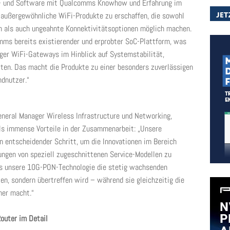
ard- und Software mit Qualcomms Knowhow und Erfahrung im
, außergewöhnliche WiFi-Produkte zu erschaffen, die sowohl
 als auch ungeahnte Konnektivitätsoptionen möglich machen.
mms bereits existierender und erprobter SoC-Plattform, was
iger WiFi-Gateways im Hinblick auf Systemstabilität,
ten. Das macht die Produkte zu einer besonders zuverlässigen
ndnutzer.“
neral Manager Wireless Infrastructure und Networking,
lls immense Vorteile in der Zusammenarbeit: „Unsere
in entscheidender Schritt, um die Innovationen im Bereich
ungen von speziell zugeschnittenen Service-Modellen zu
ass unsere 10G-PON-Technologie die stetig wachsenden
en, sondern übertreffen wird – während sie gleichzeitig die
her macht.“
outer im Detail