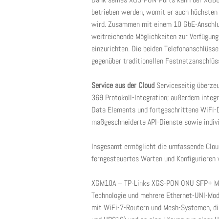
betrieben werden, womit er auch höchsten
wird. Zusammen mit einem 10 GbE-Anschlus
weitreichende Möglichkeiten zur Verfügung
einzurichten. Die beiden Telefonanschlüsse
gegenüber traditionellen Festnetzanschlüs
Service aus der Cloud
Serviceseitig überz
369 Protokoll-Integration; außerdem integ
Data Elements und fortgeschrittene WiFi-D
maßgeschneiderte API-Dienste sowie indivi
Insgesamt ermöglicht die umfassende Clou
ferngesteuertes Warten und Konfigurieren 
XGM10A – TP-Links XGS-PON ONU SFP+ Modu
Technologie und mehrere Ethernet-UNI-Modi
mit WiFi-7-Routern und Mesh-Systemen, di