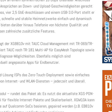
 Ansprüchen an Down- und Upload-Geschwindigkeiten gerecht
s, vier 2,5 GbE-Anschlüssen und einem USB-3.0-Port stellt er
, schnelle und stabile Heimnetzwerke einfach und dynamisch
 bieten darüber hinaus Telefonie von höchster Qualität und
sen zahlreiche zusätzliche Features.
eugt der XGB810v mit TAUC Cloud Management mit TR-069/TR-
riert TAUC noch TR-181 Multi-AP für EasyMesh Topologie sowie
iagnose-Möglichkeiten. Ebenfalls möglich sind
duell angepasste Apps für Endbenutzer.
d-Lösung ISPs das Zero-Touch-Deployment sowie einfaches
von Internet- und WLAN-Diensten – jederzeit und überall.
l – rundet das Paket ab: Es nutzt die aktuellste XGS-PON-
 für flexible Internet-Pakete und Skalierbarkeit. XGM10A kann
e auf Qualcomm-SoCs basieren, gepaired werden (z.B. EB810v