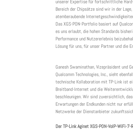
unserer Expertise für fortschrittliche H
Bereich der Chipsätze sind wir in der Lage
atemberaubende Internetgeschwindigkeiten
Das XGS-PON-Portfolio basiert auf Qualco
es uns erlaubt, die hohen Standards bisher
Performance und Nutzererlebnis beizubehal
Lösung für uns, für unser Partner und die E
Ganesh Swaminathan, Vizepräsident und Ge
Qualcomm Technologies, Inc., sieht ebenfa
technische Kollaboration mit TP-Link ist e
Breitband-Internet und die Weiterentwickl
beschleunigen. Wir sind zuversichtlich, d
Erwartungen der Endkunden nicht nur erfüll
Netzwerke der Dienstanbieter zukunftssic
Der TP-Link Aginet XGS-PON-VoIP-WiFi-7-R