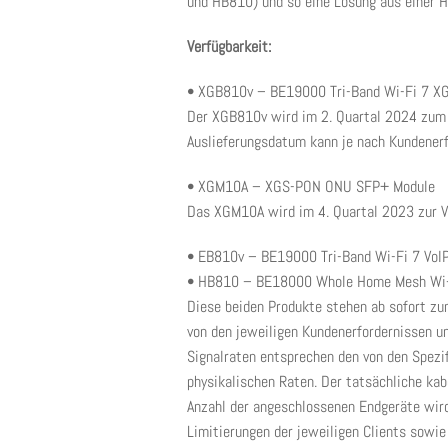
und HB810) und so eine Lösung aus einer Ha
Verfügbarkeit:
• XGB810v – BE19000 Tri-Band Wi-Fi 7 X
Der XGB810v wird im 2. Quartal 2024 zum 
Auslieferungsdatum kann je nach Kundenerf
• XGM10A – XGS-PON ONU SFP+ Module
Das XGM10A wird im 4. Quartal 2023 zur V
• EB810v – BE19000 Tri-Band Wi-Fi 7 VoI
• HB810 – BE18000 Whole Home Mesh Wi-
Diese beiden Produkte stehen ab sofort zu
von den jeweiligen Kundenerfordernissen 
Signalraten entsprechen den von den Spezi
physikalischen Raten. Der tatsächliche ka
Anzahl der angeschlossenen Endgeräte wir
Limitierungen der jeweiligen Clients sowi