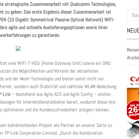
 die strategische Zusammenarbeit mit Qualcomm Technologies,
nnt zu geben. Das erste Ergebnis dieser Zusammenarbeit ist
Suche
PON (10 Gigabit Symmetrical Passive Optical Network) WiFi-
nach:
ders agile und schnelle Auslieferungsoptionen sowie ihren
NEUE
erkerfahrungen zu garantieren.
Reisen
druck
altet eine WiFi-7-HGU (Home Gateway Unit) sowie ein ONU
zen die Möglichkeiten und Vorteile der aktuellsten
ds und der Mesh-Technologie und bieten somit nicht nur
nternet, sondern auch Stabilität und nahtlose WLAN-Abdeckung
P-Link
– bestehend aus Agile ACS und Agile Config – stellen
sungen für Internetdienstanbieter bereit, wodurch diese ihre
ces optimieren und die Kundenzufriedenheit steigern können.
esem bahnbrechenden Projekt als Partner an unserer Seite zu
 der TP-Link Corporation Limited. „Durch die Kombination