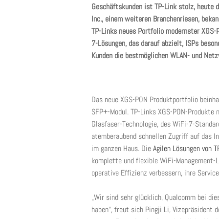
Geschäftskunden ist TP-Link stolz, heute
Inc., einem weiteren Branchenriesen, beka
TP-Links neues Portfolio modernster XGS-
7-Lösungen, das darauf abzielt, ISPs beson
Kunden die bestmöglichen WLAN- und Netzw
Das neue XGS-PON Produktportfolio beinh
SFP+-Modul. TP-Links XGS-PON-Produkte nut
Glasfaser-Technologie, des WiFi-7-Standar
atemberaubend schnellen Zugriff auf das I
im ganzen Haus. Die
Agilen Lösungen von T
komplette und flexible WiFi-Management-Lö
operative Effizienz verbessern, ihre Servi
„Wir sind sehr glücklich, Qualcomm bei di
haben“, freut sich Pingji Li, Vizepräsident