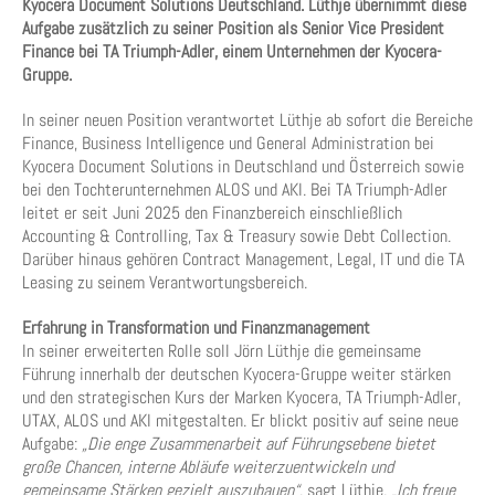
Kyocera Document Solutions Deutschland. Lüthje übernimmt diese
Aufgabe zusätzlich zu seiner Position als Senior Vice President
Finance bei TA Triumph-Adler, einem Unternehmen der Kyocera-
Gruppe.
In seiner neuen Position verantwortet Lüthje ab sofort die Bereiche
Finance, Business Intelligence und General Administration bei
Kyocera Document Solutions in Deutschland und Österreich sowie
bei den Tochterunternehmen ALOS und AKI. Bei TA Triumph-Adler
leitet er seit Juni 2025 den Finanzbereich einschließlich
Accounting & Controlling, Tax & Treasury sowie Debt Collection.
Darüber hinaus gehören Contract Management, Legal, IT und die TA
Leasing zu seinem Verantwortungsbereich.
Erfahrung in Transformation und Finanzmanagement
In seiner erweiterten Rolle soll Jörn Lüthje die gemeinsame
Führung innerhalb der deutschen Kyocera-Gruppe weiter stärken
und den strategischen Kurs der Marken Kyocera, TA Triumph-Adler,
UTAX, ALOS und AKI mitgestalten. Er blickt positiv auf seine neue
Aufgabe:
„Die enge Zusammenarbeit auf Führungsebene bietet
große Chancen, interne Abläufe weiterzuentwickeln und
gemeinsame Stärken gezielt auszubauen“
, sagt Lüthje.
„Ich freue