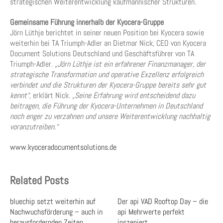
strategischen Weiterentwicklung kaufmännischer Strukturen.
Gemeinsame Führung innerhalb der Kyocera-Gruppe
Jörn Lüthje berichtet in seiner neuen Position bei Kyocera sowie
weiterhin bei TA Triumph-Adler an Dietmar Nick, CEO von Kyocera
Document Solutions Deutschland und Geschäftsführer von TA
Triumph-Adler.
„Jörn Lüthje ist ein erfahrener Finanzmanager, der
strategische Transformation und operative Exzellenz erfolgreich
verbindet und die Strukturen der Kyocera-Gruppe bereits sehr gut
kennt“,
erklärt Nick.
„Seine Erfahrung wird entscheidend dazu
beitragen, die Führung der Kyocera-Unternehmen in Deutschland
noch enger zu verzahnen und unsere Weiterentwicklung nachhaltig
voranzutreiben.“
www.kyoceradocumentsolutions.de
Related Posts
bluechip setzt weiterhin auf
Der api VAD Rooftop Day – die
Nachwuchsförderung – auch in
api Mehrwerte perfekt
herausfordernden Zeiten
inszeniert