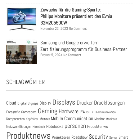
Zuwachs für die Gaming-Sparte:
Philips Monitore präsentiert den Evnia
32M2C5500W
November 23, 2023 No Comment
Samsung und Google erweitern
Zertifizierungsprogramm für Business-Partner
Februar 5, 2024 No Comment
SCHLAGWÖRTER
Displays
Drucklösungen
Drucker
Cloud
Display
Digital Signage
Gaming
Hardware
IFA
Fotografie
Gamescom
ISE
KI
Kommunikation
Mobile Communication
Messe
Komponenten
Monitor
Monitore
Kopfhörer
personen
Notebooks
Produktenws
Netzwerklösungen
Notebook
Produktnews
Security
Roadshow
Projektoren
Smart
Server