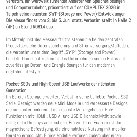
Verbatim, ein weltweit führender Anbieter von Speicherlösungen
und Computerzubehör, präsentiert auf der COMPUTEX 2026 in
Taipeh seine neuesten S’n’P-(Storage and Power)-Entwicklungen.
Die Messe findet vom 2. bis 5. Juni statt. Verbatim stellt in Halle 2
(4F) an Stand R0814 aus
.
Im Mittelpunkt des Messeauftritts stehen die beiden zentralen
Produktbereiche Datenspeicherung und Stromversorgung/Aufladen,
die Verbatim unter dem Begriff „S’n’P“ (Storage and Power)
bündelt. Damit unterstreicht das Unternehmen seinen Fokus auf
zuverlässige Daten- und Energielösungen für den modernen
digitalen Lifestyle.
Pocket-SSDs und High-Speed-USB-Laufwerke der nächsten
Generation
Im Bereich Storage erweitert Verbatim seine beliebte Pocket-SSD-
Serie. Gezeigt werden neue Mini-Modelle und verbesserte Designs,
die sich unter anderem durch robuste Metallgehäuse, Hub-
Funktionen mit HDMI-, USB-A- und USB-C-Konnektivität sowie
integrierte Displays auszeichnen. Ein weiteres Feature ist die
magnetische Befestigung, die eine nahtlose Nutzung mit mobilen
Geräten ermöglicht. Einige Modelle verfügen zudem über einen