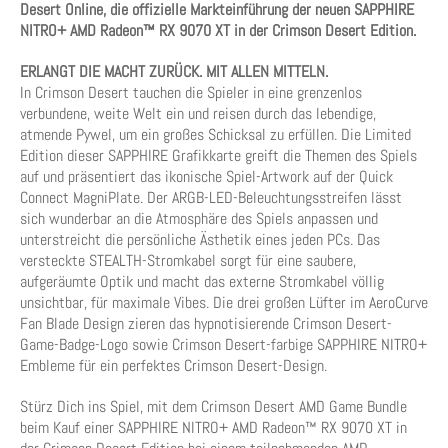
Desert Online, die offizielle Markteinführung der neuen SAPPHIRE
NITRO+ AMD Radeon™ RX 9070 XT in der Crimson Desert Edition.
ERLANGT DIE MACHT ZURÜCK. MIT ALLEN MITTELN.
In Crimson Desert tauchen die Spieler in eine grenzenlos
verbundene, weite Welt ein und reisen durch das lebendige,
atmende Pywel, um ein großes Schicksal zu erfüllen. Die Limited
Edition dieser SAPPHIRE Grafikkarte greift die Themen des Spiels
auf und präsentiert das ikonische Spiel-Artwork auf der Quick
Connect MagniPlate. Der ARGB-LED-Beleuchtungsstreifen lässt
sich wunderbar an die Atmosphäre des Spiels anpassen und
unterstreicht die persönliche Ästhetik eines jeden PCs. Das
versteckte STEALTH-Stromkabel sorgt für eine saubere,
aufgeräumte Optik und macht das externe Stromkabel völlig
unsichtbar, für maximale Vibes. Die drei großen Lüfter im AeroCurve
Fan Blade Design zieren das hypnotisierende Crimson Desert-
Game-Badge-Logo sowie Crimson Desert-farbige SAPPHIRE NITRO+
Embleme für ein perfektes Crimson Desert-Design.
Stürz Dich ins Spiel, mit dem Crimson Desert AMD Game Bundle
beim Kauf einer SAPPHIRE NITRO+ AMD Radeon™ RX 9070 XT in