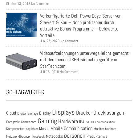
Oktober 13, 2016 No Comment
Vorkonfigurierte Dell-PowerEdge-Server von
Siewert & Kau – Noch profitabler durch
attraktive Bonus-Programme – Geldwerte
Vorteile
Juni 25, 2020 No Comment
Videoaufzeichnungen unterwegs leicht gemacht
mit dem neuen USB-C-Aufnahmegerät von
StarTech.com
Juli 16, 2018 No Comment
SCHLAGWÖRTER
Displays
Drucklösungen
Drucker
Cloud
Display
Digital Signage
Gaming
Hardware
IFA
Fotografie
Gamescom
ISE
KI
Kommunikation
Mobile Communication
Messe
Komponenten
Monitor
Monitore
Kopfhörer
personen
Notebooks
Produktenws
Netzwerklösungen
Notebook