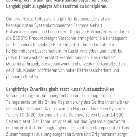
Langlebigkeit ausgelegte Arbeitsmittel zu konzipieren.
Die erweiterte Teilegarantie gilt für die besonders stark
beanspruchten Systemkomponenten Trommeleinheit,
Entwicklereinheit und Laderoller. Die lange Haltbarkeit wird durch
die ECOSYS-Produktdesignphilosophie ermöglicht, die konsequent
auf besonders langlebige Bauteile setzt, die anders als bei
herkömmlichen Laserdruckern im Gerät verbleiben und nicht bei
jedem Tonerwechsel ersetzt werden müssen. Das reduziert
Materialverbrauch, Serviceaufwand und ungeplante Ausfallzeiten
deutlich. Kunden profitieren von hoher Betriebssicherheit und
planbaren Kosten.
Langfristige Zuverlässigkeit statt kurzer Austauschzyklen
Voraussetzung für die Inanspruchnahme der zehnjährigen
Teilegarantie ist die Online-Registrierung des Geräts innerhalb von
sechs Monaten nach Kauf sowie die Nutzung des neuen Kyocera-
Toners TK-3420, der eine erhöhte Reichweite von bis zu 14.500
Seiten bietet. Der Toner ist speziell auf das System abgestimmt
und unterstützt die Langlebigkeit der zentralen Komponenten. Das
Zusammenspiel aus langlebiger Hardware und Originaltoner sorgt