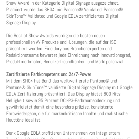
Show Award in der Kategorie Digital Signage ausgezeichnet.
Prämiert wurde das SH04, ein Pantone® Validated, Pantone®
SkinTone™ Validated und Google EDLA zertifiziertes Digital
Signage Display.
Die Best of Show Awards würdigen die besten neuen
professionellen AV-Produkte und -Lösungen, die auf der ISE
präsentiert wurden. Eine Jury aus Branchenexperten und
Redaktionsteams bewertet jede Einreichung nach Innovationsgrad,
Produktmerkmalen, Benutzerfreundlichkeit und Marktpotenzial.
Zertifizierte Farbkompetenz und 24/7-Power
Mit dem SH04 hat BenQ das weltweit erste Pantone® und
Pantone® SkinTone™ validierte Digital Signage Display mit Google
EDLA-Zertifizierung präsentiert. Das Display bietet 800 Nits
Helligkeit sowie 95 Prozent DCI-P3-Farbraumabdeckung und
gewährleistet damit eine besonders präzise, konsistente
Farbwiedergabe, die für markenkritische Inhalte und realistische
Hauttöne ideal ist.
Dank Google EDLA profitieren Unternehmen von integriertem