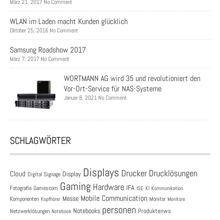
März 21, 2017 No Comment
WLAN im Laden macht Kunden glücklich
Oktober 25, 2016 No Comment
Samsung Roadshow 2017
März 7, 2017 No Comment
WORTMANN AG wird 35 und revolutioniert den
Vor-Ort-Service für NAS-Systeme
Januar 8, 2021 No Comment
SCHLAGWÖRTER
Displays
Drucklösungen
Drucker
Cloud
Display
Digital Signage
Gaming
Hardware
IFA
Fotografie
Gamescom
ISE
KI
Kommunikation
Mobile Communication
Messe
Komponenten
Monitor
Monitore
Kopfhörer
personen
Notebooks
Produktenws
Netzwerklösungen
Notebook