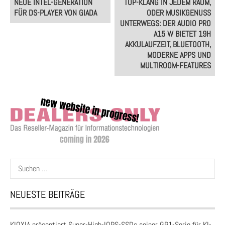
NEUE INTEL-GENERATION
TOP-KLANG IN JEDEM RAUM,
navigation
FÜR DS-PLAYER VON GIADA
ODER MUSIKGENUSS
UNTERWEGS: DER AUDIO PRO
A15 W BIETET 19H
AKKULAUFZEIT, BLUETOOTH,
MODERNE APPS UND
MULTIROOM-FEATURES
Suchen
nach:
NEUESTE BEITRÄGE
KIOXIA präsentiert Super-High-IOPS-SSDs seiner GP1-Serie für KI-