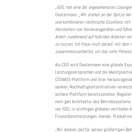
„IGEL hat eine der angesehensten Lösunge
Oestermann.
„Wir stehen an der Spitze der
und kombinieren technische Exzellenz mit
Herstellern von Hardwaregeräten und führe
Arbeit zunehmend auf hybrides Arbeiten ve
zu nutzen. Ich freue mich darauf, mit dem
zusammenzuarbeiten, um das volle Potenzi
Als CEO wird Oestermann eine globale Expan
Leistungsversprechen und die Marktpositio
COSMOS-Plattform und ihrer herausragende
senken, Nachhaltigkeitsinitiativen voranzu
sichere Plattform bereitzustellen. Regulie
next-gen Architektur des Betriebssystems 
von IGEL in wichtigen globalen vertikalen
Finanzdienstleistungen, Handel, Produktion
„Wir danken Jed für seinen großartigen Bei