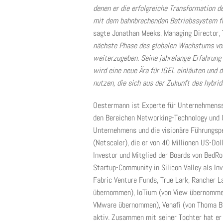
denen er die erfolgreiche Transformation
mit dem bahnbrechenden Betriebssystem für
sagte Jonathan Meeks, Managing Director, 
nächste Phase des globalen Wachstums von 
weiterzugeben. Seine jahrelange Erfahrun
wird eine neue Ära für IGEL einläuten und
nutzen, die sich aus der Zukunft des hybrid
Oestermann ist Experte für Unternehmenss
den Bereichen Networking-Technology und Cy
Unternehmens und die visionäre Führungsper
(Netscaler), die er von 40 Millionen US-Dol
Investor und Mitglied der Boards von BedRo
Startup-Community in Silicon Valley als In
Fabric Venture Funds, True Lark, Rancher
übernommen), IoTium (von View übernomme
VMware übernommen), Venafi (von Thoma B
aktiv. Zusammen mit seiner Tochter hat e