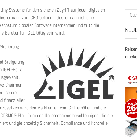
ing Systems für den sicheren Zugriff auf jeden digitalen
Suche
s Oestermann zum CEO bekannt. Oestermann ist eine
nach:
achstum globaler Softwareunternehmen und tritt die
NEUE
ls Berater für IGEL tätig sein wird.
 Skalierung
Reisen
i
druck
nd Steigerung
m IGEL-Beirat
ausgewählt,
ive Chairman
rtise die
d finanzieller
umzusetzen wird den Marktanteil von IGEL erhöhen und die
L COSMOS-Plattform des Unternehmens beschleunigen, die die
miert und gleichzeitig Sicherheit, Compliance und Kontrolle