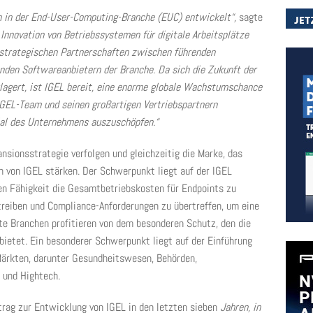
n in der End-User-Computing-Branche (EUC) entwickelt“,
sagte
 Innovation von Betriebssystemen für digitale Arbeitsplätze
 strategischen Partnerschaften zwischen führenden
nden Softwareanbietern der Branche. Da sich die Zukunft der
rlagert, ist IGEL bereit, eine enorme globale Wachstumschance
 IGEL-Team und seinen großartigen Vertriebspartnern
al des Unternehmens auszuschöpfen.“
sionsstrategie verfolgen und gleichzeitig die Marke, das
n von IGEL stärken. Der Schwerpunkt liegt auf der IGEL
n Fähigkeit die Gesamtbetriebskosten für Endpoints zu
treiben und Compliance-Anforderungen zu übertreffen, um eine
rte Branchen profitieren von dem besonderen Schutz, den die
bietet. Ein besonderer Schwerpunkt liegt auf der Einführung
 Märkten, darunter Gesundheitswesen, Behörden,
 und Hightech.
trag zur Entwicklung von IGEL in den letzten sieben
Jahren, in