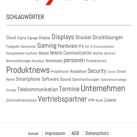
SCHLAGWÖRTER
Displays
Drucklösungen
Drucker
Cloud
Display
Digital Signage
Gaming
Hardware
IFA
Fotografie
Gamescom
ISE
KI
Kommunikation
Mobile Communication
Messe
Komponenten
Monitor
Monitore
Kopfhörer
personen
Notebooks
Produktenws
Netzwerklösungen
Notebook
Produktnews
Security
Roadshow
Projektoren
Smart
Server
Smartphone
Software
Sound
Speicherlösungen
Home
Speichertechnologie
Unternehmen
Termine
Telekommunikation
Storage
Vertriebspartner
Zubehör
Unternehmensnews
VPN
WLAN
Impressum
AGB
Datenschutz
Kontakt