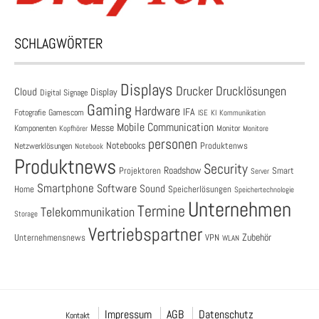
SCHLAGWÖRTER
Displays
Drucklösungen
Drucker
Cloud
Display
Digital Signage
Gaming
Hardware
IFA
Fotografie
Gamescom
ISE
KI
Kommunikation
Mobile Communication
Messe
Komponenten
Monitor
Monitore
Kopfhörer
personen
Notebooks
Produktenws
Netzwerklösungen
Notebook
Produktnews
Security
Roadshow
Projektoren
Smart
Server
Smartphone
Software
Sound
Speicherlösungen
Home
Speichertechnologie
Unternehmen
Termine
Telekommunikation
Storage
Vertriebspartner
Zubehör
Unternehmensnews
VPN
WLAN
Impressum
AGB
Datenschutz
Kontakt