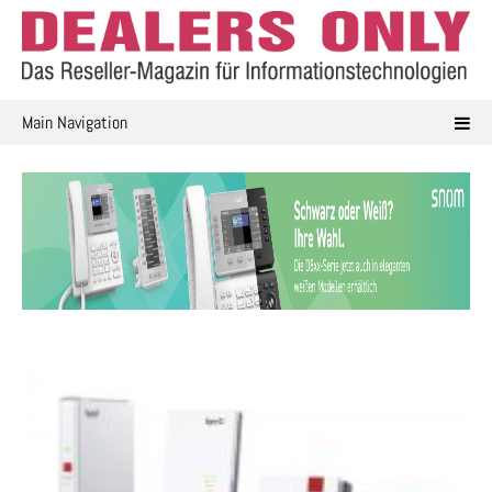
Skip
to
content
Main Navigation