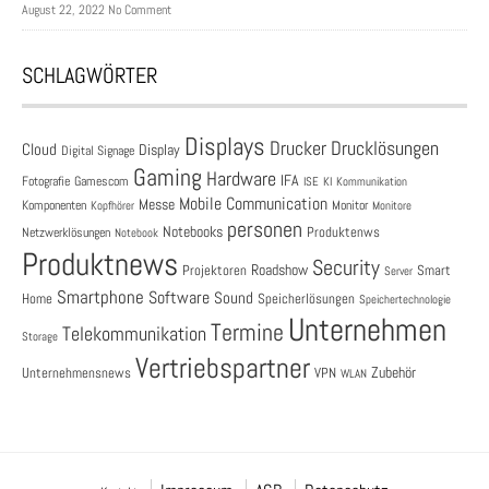
August 22, 2022 No Comment
SCHLAGWÖRTER
Displays
Drucklösungen
Drucker
Cloud
Display
Digital Signage
Gaming
Hardware
IFA
Fotografie
Gamescom
ISE
KI
Kommunikation
Mobile Communication
Messe
Komponenten
Monitor
Monitore
Kopfhörer
personen
Notebooks
Produktenws
Netzwerklösungen
Notebook
Produktnews
Security
Roadshow
Projektoren
Smart
Server
Smartphone
Software
Sound
Speicherlösungen
Home
Speichertechnologie
Unternehmen
Termine
Telekommunikation
Storage
Vertriebspartner
Zubehör
Unternehmensnews
VPN
WLAN