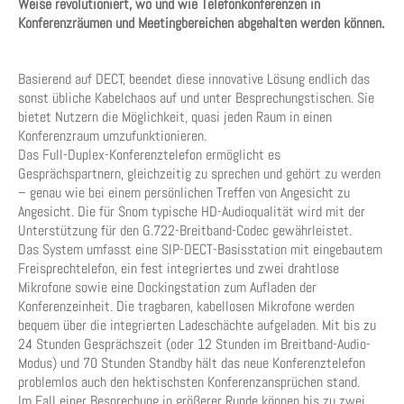
Weise revolutioniert, wo und wie Telefonkonferenzen in
Konferenzräumen und Meetingbereichen abgehalten werden können.
Basierend auf DECT, beendet diese innovative Lösung endlich das
sonst übliche Kabelchaos auf und unter Besprechungstischen. Sie
bietet Nutzern die Möglichkeit, quasi jeden Raum in einen
Konferenzraum umzufunktionieren.
Das Full-Duplex-Konferenztelefon ermöglicht es
Gesprächspartnern, gleichzeitig zu sprechen und gehört zu werden
– genau wie bei einem persönlichen Treffen von Angesicht zu
Angesicht. Die für Snom typische HD-Audioqualität wird mit der
Unterstützung für den G.722-Breitband-Codec gewährleistet.
Das System umfasst eine SIP-DECT-Basisstation mit eingebautem
Freisprechtelefon, ein fest integriertes und zwei drahtlose
Mikrofone sowie eine Dockingstation zum Aufladen der
Konferenzeinheit. Die tragbaren, kabellosen Mikrofone werden
bequem über die integrierten Ladeschächte aufgeladen. Mit bis zu
24 Stunden Gesprächszeit (oder 12 Stunden im Breitband-Audio-
Modus) und 70 Stunden Standby hält das neue Konferenztelefon
problemlos auch den hektischsten Konferenzansprüchen stand.
Im Fall einer Besprechung in größerer Runde können bis zu zwei