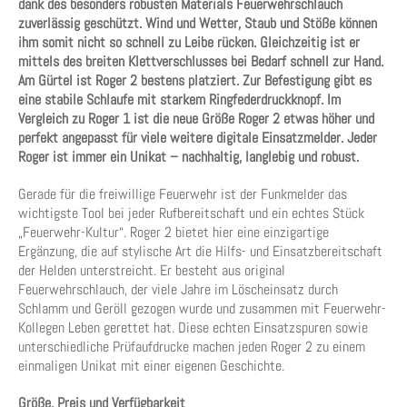
dank des besonders robusten Materials Feuerwehrschlauch
zuverlässig geschützt. Wind und Wetter, Staub und Stöße können
ihm somit nicht so schnell zu Leibe rücken. Gleichzeitig ist er
mittels des breiten Klettverschlusses bei Bedarf schnell zur Hand.
Am Gürtel ist Roger 2 bestens platziert. Zur Befestigung gibt es
eine stabile Schlaufe mit starkem Ringfederdruckknopf. Im
Vergleich zu Roger 1 ist die neue Größe Roger 2 etwas höher und
perfekt angepasst für viele weitere digitale Einsatzmelder. Jeder
Roger ist immer ein Unikat – nachhaltig, langlebig und robust.
Gerade für die freiwillige Feuerwehr ist der Funkmelder das
wichtigste Tool bei jeder Rufbereitschaft und ein echtes Stück
„Feuerwehr-Kultur“. Roger 2 bietet hier eine einzigartige
Ergänzung, die auf stylische Art die Hilfs- und Einsatzbereitschaft
der Helden unterstreicht. Er besteht aus original
Feuerwehrschlauch, der viele Jahre im Löscheinsatz durch
Schlamm und Geröll gezogen wurde und zusammen mit Feuerwehr-
Kollegen Leben gerettet hat. Diese echten Einsatzspuren sowie
unterschiedliche Prüfaufdrucke machen jeden Roger 2 zu einem
einmaligen Unikat mit einer eigenen Geschichte.
Größe, Preis und Verfügbarkeit