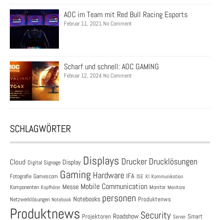
AOC im Team mit Red Bull Racing Esports
Februar 11, 2021 No Comment
Scharf und schnell: AOC GAMING
Februar 12, 2024 No Comment
SCHLAGWÖRTER
Displays
Drucklösungen
Drucker
Cloud
Display
Digital Signage
Gaming
Hardware
IFA
Fotografie
Gamescom
ISE
KI
Kommunikation
Mobile Communication
Messe
Komponenten
Monitor
Monitore
Kopfhörer
personen
Notebooks
Produktenws
Netzwerklösungen
Notebook
Produktnews
Security
Roadshow
Projektoren
Smart
Server