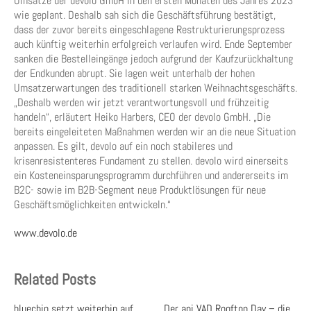
Umsätze der devolo GmbH in den ersten Monaten des Jahres 2023
wie geplant. Deshalb sah sich die Geschäftsführung bestätigt,
dass der zuvor bereits eingeschlagene Restrukturierungsprozess
auch künftig weiterhin erfolgreich verlaufen wird. Ende September
sanken die Bestelleingänge jedoch aufgrund der Kaufzurückhaltung
der Endkunden abrupt. Sie lagen weit unterhalb der hohen
Umsatzerwartungen des traditionell starken Weihnachtsgeschäfts.
„Deshalb werden wir jetzt verantwortungsvoll und frühzeitig
handeln“, erläutert Heiko Harbers, CEO der devolo GmbH. „Die
bereits eingeleiteten Maßnahmen werden wir an die neue Situation
anpassen. Es gilt, devolo auf ein noch stabileres und
krisenresistenteres Fundament zu stellen. devolo wird einerseits
ein Kosteneinsparungsprogramm durchführen und andererseits im
B2C- sowie im B2B-Segment neue Produktlösungen für neue
Geschäftsmöglichkeiten entwickeln.“
www.devolo.de​
Related Posts
bluechip setzt weiterhin auf
Der api VAD Rooftop Day – die