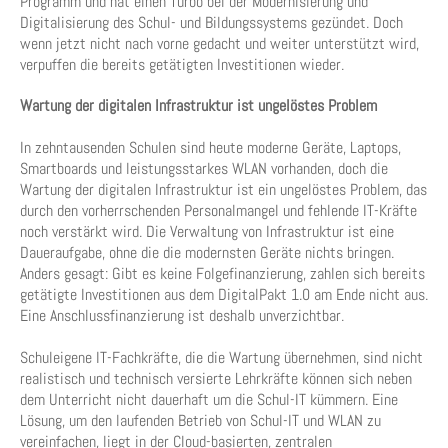
Programm und hat einen Turbo bei der Modernisierung und
Digitalisierung des Schul- und Bildungssystems gezündet. Doch
wenn jetzt nicht nach vorne gedacht und weiter unterstützt wird,
verpuffen die bereits getätigten Investitionen wieder.
Wartung der digitalen Infrastruktur ist ungelöstes Problem
In zehntausenden Schulen sind heute moderne Geräte, Laptops,
Smartboards und leistungsstarkes WLAN vorhanden, doch die
Wartung der digitalen Infrastruktur ist ein ungelöstes Problem, das
durch den vorherrschenden Personalmangel und fehlende IT-Kräfte
noch verstärkt wird. Die Verwaltung von Infrastruktur ist eine
Daueraufgabe, ohne die die modernsten Geräte nichts bringen.
Anders gesagt: Gibt es keine Folgefinanzierung, zahlen sich bereits
getätigte Investitionen aus dem DigitalPakt 1.0 am Ende nicht aus.
Eine Anschlussfinanzierung ist deshalb unverzichtbar.
Schuleigene IT-Fachkräfte, die die Wartung übernehmen, sind nicht
realistisch und technisch versierte Lehrkräfte können sich neben
dem Unterricht nicht dauerhaft um die Schul-IT kümmern. Eine
Lösung, um den laufenden Betrieb von Schul-IT und WLAN zu
vereinfachen, liegt in der Cloud-basierten, zentralen