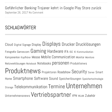
Gefährlicher Banking-Trojaner kehrt in Google Play Store zurück
September 26, 2017 No Comment
SCHLAGWÖRTER
Displays
Drucklösungen
Drucker
Cloud
Display
Digital Signage
Gaming
Hardware
IFA
Fotografie
Gamescom
ISE
KI
Kommunikation
Mobile Communication
Messe
Komponenten
Monitor
Monitore
Kopfhörer
personen
Notebooks
Produktenws
Netzwerklösungen
Notebook
Produktnews
Security
Roadshow
Projektoren
Smart
Server
Smartphone
Software
Sound
Speicherlösungen
Home
Speichertechnologie
Unternehmen
Termine
Telekommunikation
Storage
Vertriebspartner
Zubehör
Unternehmensnews
VPN
WLAN