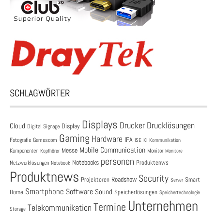
SCHLAGWÖRTER
Displays
Drucklösungen
Drucker
Cloud
Display
Digital Signage
Gaming
Hardware
IFA
Fotografie
Gamescom
ISE
KI
Kommunikation
Mobile Communication
Messe
Komponenten
Monitor
Monitore
Kopfhörer
personen
Notebooks
Produktenws
Netzwerklösungen
Notebook
Produktnews
Security
Roadshow
Projektoren
Smart
Server
Smartphone
Software
Sound
Speicherlösungen
Home
Speichertechnologie
Unternehmen
Termine
Telekommunikation
Storage