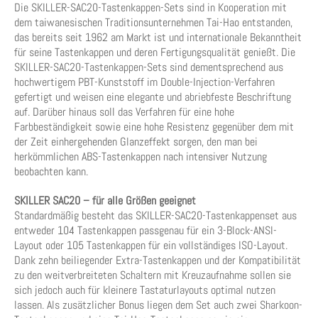
Die SKILLER-SAC20-Tastenkappen-Sets sind in Kooperation mit
dem taiwanesischen Traditionsunternehmen Tai-Hao entstanden,
das bereits seit 1962 am Markt ist und internationale Bekanntheit
für seine Tastenkappen und deren Fertigungsqualität genießt. Die
SKILLER-SAC20-Tastenkappen-Sets sind dementsprechend aus
hochwertigem PBT-Kunststoff im Double-Injection-Verfahren
gefertigt und weisen eine elegante und abriebfeste Beschriftung
auf. Darüber hinaus soll das Verfahren für eine hohe
Farbbeständigkeit sowie eine hohe Resistenz gegenüber dem mit
der Zeit einhergehenden Glanzeffekt sorgen, den man bei
herkömmlichen ABS-Tastenkappen nach intensiver Nutzung
beobachten kann.
SKILLER SAC20 – für alle Größen geeignet
Standardmäßig besteht das SKILLER-SAC20-Tastenkappenset aus
entweder 104 Tastenkappen passgenau für ein 3-Block-ANSI-
Layout oder 105 Tastenkappen für ein vollständiges ISO-Layout.
Dank zehn beiliegender Extra-Tastenkappen und der Kompatibilität
zu den weitverbreiteten Schaltern mit Kreuzaufnahme sollen sie
sich jedoch auch für kleinere Tastaturlayouts optimal nutzen
lassen. Als zusätzlicher Bonus liegen dem Set auch zwei Sharkoon-