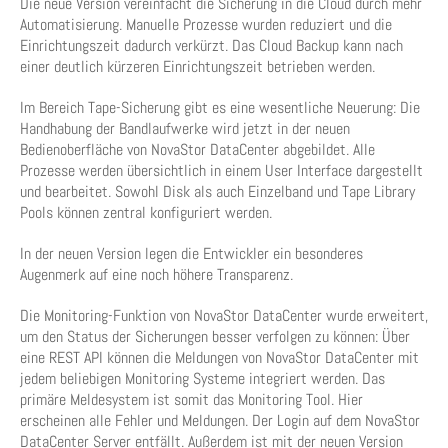
Die neue Version vereinfacht die Sicherung in die Cloud durch mehr
Automatisierung. Manuelle Prozesse wurden reduziert und die
Einrichtungszeit dadurch verkürzt. Das Cloud Backup kann nach
einer deutlich kürzeren Einrichtungszeit betrieben werden.
Im Bereich Tape-Sicherung gibt es eine wesentliche Neuerung: Die
Handhabung der Bandlaufwerke wird jetzt in der neuen
Bedienoberfläche von NovaStor DataCenter abgebildet. Alle
Prozesse werden übersichtlich in einem User Interface dargestellt
und bearbeitet. Sowohl Disk als auch Einzelband und Tape Library
Pools können zentral konfiguriert werden.
In der neuen Version legen die Entwickler ein besonderes
Augenmerk auf eine noch höhere Transparenz.
Die Monitoring-Funktion von NovaStor DataCenter wurde erweitert,
um den Status der Sicherungen besser verfolgen zu können: Über
eine REST API können die Meldungen von NovaStor DataCenter mit
jedem beliebigen Monitoring Systeme integriert werden. Das
primäre Meldesystem ist somit das Monitoring Tool. Hier
erscheinen alle Fehler und Meldungen. Der Login auf dem NovaStor
DataCenter Server entfällt. Außerdem ist mit der neuen Version