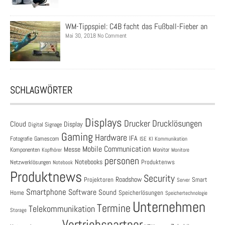
WM-Tippspiel: C4B facht das Fußball-Fieber an
Mai 30, 2018 No Comment
SCHLAGWÖRTER
Displays
Drucklösungen
Drucker
Cloud
Display
Digital Signage
Gaming
Hardware
IFA
Fotografie
Gamescom
ISE
KI
Kommunikation
Mobile Communication
Messe
Komponenten
Monitor
Monitore
Kopfhörer
personen
Notebooks
Produktenws
Netzwerklösungen
Notebook
Produktnews
Security
Roadshow
Projektoren
Smart
Server
Smartphone
Software
Sound
Speicherlösungen
Home
Speichertechnologie
Unternehmen
Termine
Telekommunikation
Storage
Vertriebspartner