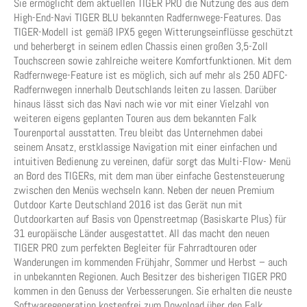
Sie ermöglicht dem aktuellen TIGER PRO die Nutzung des aus dem
High-End-Navi TIGER BLU bekannten Radfernwege-Features. Das
TIGER-Modell ist gemäß IPX5 gegen Witterungseinflüsse geschützt
und beherbergt in seinem edlen Chassis einen großen 3,5-Zoll
Touchscreen sowie zahlreiche weitere Komfortfunktionen. Mit dem
Radfernwege-Feature ist es möglich, sich auf mehr als 250 ADFC-
Radfernwegen innerhalb Deutschlands leiten zu lassen. Darüber
hinaus lässt sich das Navi nach wie vor mit einer Vielzahl von
weiteren eigens geplanten Touren aus dem bekannten Falk
Tourenportal ausstatten. Treu bleibt das Unternehmen dabei
seinem Ansatz, erstklassige Navigation mit einer einfachen und
intuitiven Bedienung zu vereinen, dafür sorgt das Multi-Flow- Menü
an Bord des TIGERs, mit dem man über einfache Gestensteuerung
zwischen den Menüs wechseln kann. Neben der neuen Premium
Outdoor Karte Deutschland 2016 ist das Gerät nun mit
Outdoorkarten auf Basis von Openstreetmap (Basiskarte Plus) für
31 europäische Länder ausgestattet. All das macht den neuen
TIGER PRO zum perfekten Begleiter für Fahrradtouren oder
Wanderungen im kommenden Frühjahr, Sommer und Herbst – auch
in unbekannten Regionen. Auch Besitzer des bisherigen TIGER PRO
kommen in den Genuss der Verbesserungen. Sie erhalten die neuste
Softwaregeneration kostenfrei zum Download über den Falk