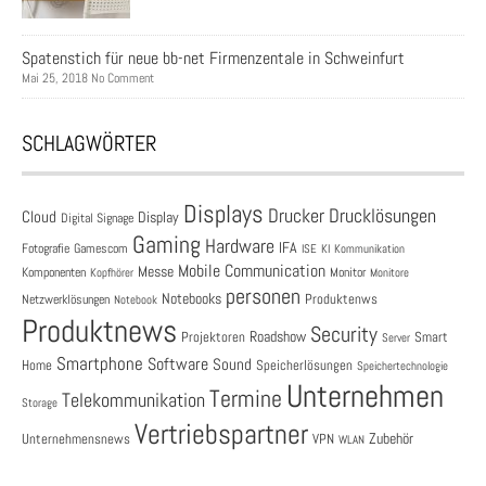
Spatenstich für neue bb-net Firmenzentale in Schweinfurt
Mai 25, 2018 No Comment
SCHLAGWÖRTER
Displays
Drucklösungen
Drucker
Cloud
Display
Digital Signage
Gaming
Hardware
IFA
Fotografie
Gamescom
ISE
KI
Kommunikation
Mobile Communication
Messe
Komponenten
Monitor
Monitore
Kopfhörer
personen
Notebooks
Produktenws
Netzwerklösungen
Notebook
Produktnews
Security
Roadshow
Projektoren
Smart
Server
Smartphone
Software
Sound
Speicherlösungen
Home
Speichertechnologie
Unternehmen
Termine
Telekommunikation
Storage
Vertriebspartner
Zubehör
Unternehmensnews
VPN
WLAN