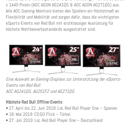
x 1440 Pixeln (AOC AGON AG241QG & AOC AGON AG271QG) aus.
Alle AOC Gaming-Monitore bieten den Spielern ein Höchstmaß an
Flexibilität und Mobilität und sorgen dafür, dass die wichtigsten
eSports-Events von Red Bull mit erstklassiger Ausrüstung für
höchste Wettbewerbsstandards ausgestattet sind.
Eine Auswahl an Gaming-Displays zur Unterstützung der eSports-
Events von Red Bull:
AOC AG241QG, AG251FZ und AG271QG
Nächste Red Bull Offline-Events
• 27. April bis 22. Juni 2019: LoL Red Bull Player One – Spanien
• 18. Mai 2019: CS:GO Flick – Türkei
• 27. Juli 2019: LoL Red Bull Player One – Deutschland