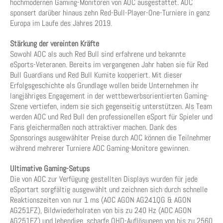
hochmodernen Gaming-Monitoren von AOC ausgestattet. AOC
sponsert darüber hinaus zehn Red-Bull-Player-One-Turniere in ganz
Europa im Laufe des Jahres 2019.
Stärkung der vereinten Kräfte
Sowohl AOC als auch Red Bull sind erfahrene und bekannte
eSports-Veteranen. Bereits im vergangenen Jahr haben sie für Red
Bull Guardians und Red Bull Kumite kooperiert. Mit dieser
Erfolgsgeschichte als Grundlage wollen beide Unternehmen ihr
langjähriges Engagement in der wettbewerbsorientierten Gaming-
Szene vertiefen, indem sie sich gegenseitig unterstützen. Als Team
werden AOC und Red Bull den professionellen eSport für Spieler und
Fans gleichermaßen noch attraktiver machen. Dank des
Sponsorings ausgewählter Preise durch AOC können die Teilnehmer
während mehrerer Turniere AOC Gaming-Monitore gewinnen.
Ultimative Gaming-Setups
Die von AOC zur Verfügung gestellten Displays wurden für jede
eSportart sorgfältig ausgewählt und zeichnen sich durch schnelle
Reaktionszeiten von nur 1 ms (AOC AGON AG241QG & AGON
AG251FZ), Bildwiederholraten von bis zu 240 Hz (AOC AGON
AG251FZ) und lebendige, scharfe QHD-Auflösungen von bis zu 2560