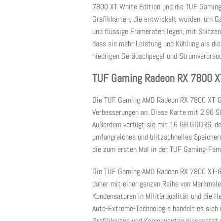
7800 XT White Edition und die TUF Gaming
Grafikkarten, die entwickelt wurden, um G
und flüssige Frameraten legen, mit Spitzenl
dass sie mehr Leistung und Kühlung als die
niedrigen Geräuschpegel und Stromverbrau
TUF Gaming Radeon RX 7800 X
Die TUF Gaming AMD Radeon RX 7800 XT-Gra
Verbesserungen an. Diese Karte mit 2,96 
Außerdem verfügt sie mit 16 GB GDDR6, der
umfangreiches und blitzschnelles Speichers
die zum ersten Mal in der TUF Gaming-Fami
Die TUF Gaming AMD Radeon RX 7800 XT-Gra
daher mit einer ganzen Reihe von Merkmalen
Kondensatoren in Militärqualität und die H
Auto-Extreme-Technologie handelt es sich 
Grafikkarten und Komponenten eingesetzt w