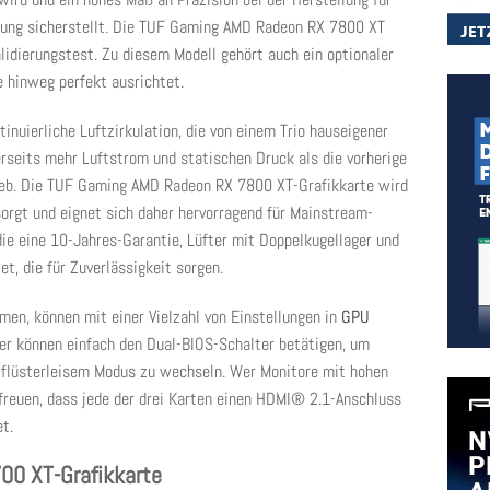
stung sicherstellt. Die TUF Gaming AMD Radeon RX 7800 XT
idierungstest. Zu diesem Modell gehört auch ein optionaler
e hinweg perfekt ausrichtet.
tinuierliche Luftzirkulation, die von einem Trio hauseigener
rerseits mehr Luftstrom und statischen Druck als die vorherige
trieb. Die TUF Gaming AMD Radeon RX 7800 XT-Grafikkarte wird
orgt und eignet sich daher hervorragend für Mainstream-
 die eine 10-Jahres-Garantie, Lüfter mit Doppelkugellager und
et, die für Zuverlässigkeit sorgen.
men, können mit einer Vielzahl von Einstellungen in
GPU
zer können einfach den Dual-BIOS-Schalter betätigen, um
flüsterleisem Modus zu wechseln. Wer Monitore mit hohen
 freuen, dass jede der drei Karten einen HDMI® 2.1-Anschluss
t.
0 XT-Grafikkarte