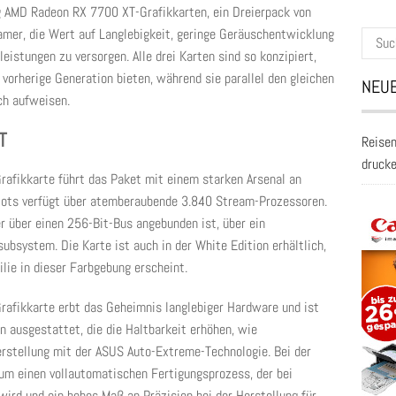
 AMD Radeon RX 7700 XT-Grafikkarten, ein Dreierpack von
amer, die Wert auf Langlebigkeit, geringe Geräuschentwicklung
Suche
eistungen zu versorgen. Alle drei Karten sind so konzipiert,
nach:
 vorherige Generation bieten, während sie parallel den gleichen
NEUE
ch aufweisen.
T
Reisen
druck
fikkarte führt das Paket mit einem starken Arsenal an
Slots verfügt über atemberaubende 3.840 Stream-Prozessoren.
 über einen 256-Bit-Bus angebunden ist, über ein
ubsystem. Die Karte ist auch in der White Edition erhältlich,
lie in dieser Farbgebung erscheint.
fikkarte erbt das Geheimnis langlebiger Hardware und ist
 ausgestattet, die die Haltbarkeit erhöhen, wie
erstellung mit der ASUS Auto-Extreme-Technologie. Bei der
um einen vollautomatischen Fertigungsprozess, der bei
ird und ein hohes Maß an Präzision bei der Herstellung für