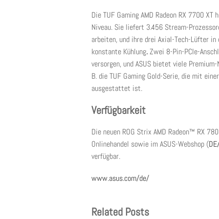
Die TUF Gaming AMD Radeon RX 7700 XT heb
Niveau. Sie liefert 3.456 Stream-Prozess
arbeiten, und ihre drei Axial-Tech-Lüfter 
konstante Kühlung
.
Zwei 8-Pin-PCIe-Anschlü
versorgen, und ASUS bietet viele Premium-N
B. die TUF Gaming Gold-Serie, die mit eine
ausgestattet ist.
Verfügbarkeit
Die neuen ROG Strix AMD Radeon™ RX 7800 
Onlinehandel sowie im ASUS-Webshop (
DE
verfügbar.
www.asus.com/de/
Related Posts