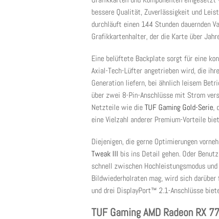
bessere Qualität, Zuverlässigkeit und Lei
durchläuft einen 144 Stunden dauernden Val
Grafikkartenhalter, der die Karte über Jahr
Eine belüftete Backplate sorgt für eine kon
Axial-Tech-Lüfter angetrieben wird, die ih
Generation liefern, bei ähnlich leisem Be
über zwei 8-Pin-Anschlüsse mit Strom vers
Netzteile wie die
TUF Gaming Gold-Serie
,
eine Vielzahl anderer Premium-Vorteile biet
Diejenigen, die gerne Optimierungen vorneh
Tweak III
bis ins Detail gehen. Oder Benut
schnell zwischen Hochleistungsmodus und 
Bildwiederholraten mag, wird sich darüber
und drei DisplayPort™ 2.1-Anschlüsse biete
TUF Gaming AMD Radeon RX 770