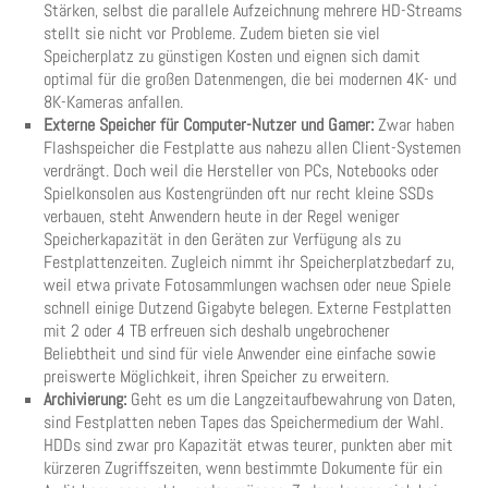
Stärken, selbst die parallele Aufzeichnung mehrere HD-Streams
stellt sie nicht vor Probleme. Zudem bieten sie viel
Speicherplatz zu günstigen Kosten und eignen sich damit
optimal für die großen Datenmengen, die bei modernen 4K- und
8K-Kameras anfallen.
Externe Speicher für Computer-Nutzer und Gamer:
Zwar haben
Flashspeicher die Festplatte aus nahezu allen Client-Systemen
verdrängt. Doch weil die Hersteller von PCs, Notebooks oder
Spielkonsolen aus Kostengründen oft nur recht kleine SSDs
verbauen, steht Anwendern heute in der Regel weniger
Speicherkapazität in den Geräten zur Verfügung als zu
Festplattenzeiten. Zugleich nimmt ihr Speicherplatzbedarf zu,
weil etwa private Fotosammlungen wachsen oder neue Spiele
schnell einige Dutzend Gigabyte belegen. Externe Festplatten
mit 2 oder 4 TB erfreuen sich deshalb ungebrochener
Beliebtheit und sind für viele Anwender eine einfache sowie
preiswerte Möglichkeit, ihren Speicher zu erweitern.
Archivierung:
Geht es um die Langzeitaufbewahrung von Daten,
sind Festplatten neben Tapes das Speichermedium der Wahl.
HDDs sind zwar pro Kapazität etwas teurer, punkten aber mit
kürzeren Zugriffszeiten, wenn bestimmte Dokumente für ein