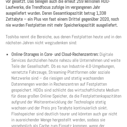
vor gesetzt. Das belegen auch die erneut 259 Millionen HDD-
Laufwerke, die Trendfocus zufolge im vergangenen Jahr
ausgeliefert wurden. Deren Gesamtkapazität betrug 1,338
Zettabyte – ein Plus von fast einem Drittel gegenüber 2020, noch
nie wurden Festplatten mit mehr Speicherkapazität ausgeliefert.
Toshiba nennt die Bereiche, aus denen Festplatten heute und in den
nächsten Jahren nicht wegzudenken sind:
Online-Storages in Core- und Cloud-Rechenzentren:
Digitale
Services durchziehen heute nahezu alle Unternehmen und weite
Teile der Gesellschaft. Ob es nun Industrie-4.0-Umgebungen,
vernetzte Fahrzeuge, Streaming-Plattformen oder soziale
Netzwerke sind – die riesigen und stetig wachsenden
Datenmengen werden in Rechenzentren auf Festplatten
gespeichert. HDDs sind schlicht das wirtschaftlichste Medium
für diese großen Online-Speicher, da die Festplattenkapazitäten
aufgrund der Weiterentwicklung der Technologie stetig
wachsen und der Preis pro Terabyte kontinuierlich sinkt.
Flashspeicher sind deutlich teurer und könnten auch gar nicht
in ausreichender Menge hergestellt werden, sodass sie
vornehmlich als Cache zum Einsatz kommen, wenn der