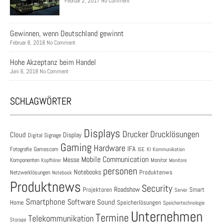
Februar 2, 2017 No Comment
Gewinnen, wenn Deutschland gewinnt
Februar 8, 2018 No Comment
Hohe Akzeptanz beim Handel
Juni 6, 2018 No Comment
SCHLAGWÖRTER
Displays
Drucklösungen
Drucker
Cloud
Display
Digital Signage
Gaming
Hardware
IFA
Fotografie
Gamescom
ISE
KI
Kommunikation
Mobile Communication
Messe
Komponenten
Monitor
Monitore
Kopfhörer
personen
Notebooks
Produktenws
Netzwerklösungen
Notebook
Produktnews
Security
Roadshow
Projektoren
Smart
Server
Smartphone
Software
Sound
Speicherlösungen
Home
Speichertechnologie
Unternehmen
Termine
Telekommunikation
Storage