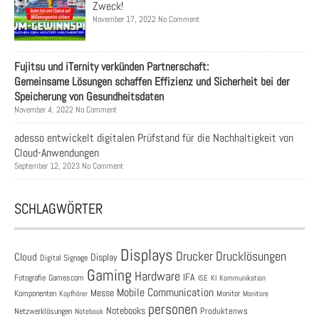
Zweck!
November 17, 2022 No Comment
Fujitsu und iTernity verkünden Partnerschaft:
Gemeinsame Lösungen schaffen Effizienz und Sicherheit bei der
Speicherung von Gesundheitsdaten
November 4, 2022 No Comment
adesso entwickelt digitalen Prüfstand für die Nachhaltigkeit von
Cloud-Anwendungen
September 12, 2023 No Comment
SCHLAGWÖRTER
Displays
Drucklösungen
Drucker
Cloud
Display
Digital Signage
Gaming
Hardware
IFA
Fotografie
Gamescom
ISE
KI
Kommunikation
Mobile Communication
Messe
Komponenten
Monitor
Monitore
Kopfhörer
personen
Notebooks
Produktenws
Netzwerklösungen
Notebook