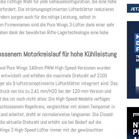
ie richtige Wahl für jede Gehäusekonfiguration, die eine hohe
 erfordert. Die strömungsoptimierten Lüfterblätter reduzieren
dern sorgen auch für die nötige Leistung, selbst in
em Firmennamen sind die Pure Wings 3-Lüfter dank einer sehr
haben dank der bewährten Rifle-Lagertechnologie eine hohe
ossenem Motorkreislauf für hohe Kühlleistung
und Pure Wings 140mm PWM High-Speed-Versionen wurden
en entwickelt und erhöhen die maximale Drehzahl auf 2100
 als 9 luftstromoptimierte Lüfterblätter integriert sind. Das
tdruck von bis zu 2,41 mm/H2O bei der 120-mm-Version und
as ist noch nicht alles: Die High-Speed-Modelle verfügen
eschlossenem Regelkreis, vergleichbar mit einem Tempomat in
tand arbeitet, dreht er normalerweise langsamer. Die Closed-
e aktuelle Drehzahl und erhöht sie bei Bedarf auf die
 Wings 3 High-Speed-Lüfter immer mit der gewünschten