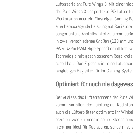
Lüfterserie an: Pure Wings 3. Mit einer ni
der Pure Wings 3 der perfekte PC-Lüfter fü
Workstation oder ein Einsteiger-Gaming-Bui
eine herausragende Leistung auf Radiatoren
ausgerichtete Anstellwinkel zu einem auße
in zwei verschiedenen Größen (120 mm und
PWM, 4-Pin PWM High-Speed) erhältlich, wo
Technologie mit geschlossenem Regelkreis
stabil hält. Das Ergebnis ist eine Lüfterse
langlebigen Begleiter für Ihr Gaming-Syste
Optimiert für noch nie dagewe
Der Auslass des Lüfterrahmens der Pure Wi
kommt vor allem der Leistung auf Radiator
auch die Lüfterblätter optimiert: Ihr Wink
erzielen, was zu einer in seiner Klasse bei
nicht nur ideal für Radiatoren, sondern ist