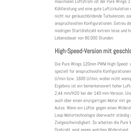
maximalen Luftstrom ist der Pure Wings 3 d
Kühlleistung und eine gute Luftzirkulation
nicht nur geräuschbildende Turbulenzen, son
anspruchsvollen Konfigurationen. Getreu d
niedrigen Startdrehzahl extrem leise und 
Lebensdauer von 80.000 Stunden.
High-Speed-Version mit geschl
Die Pure Wings 120mm PWM High-Speed- 
speziell für anspruchsvolle Konfiguration
U/min bzw. 1600 U/min, wobei nicht weniger
Ergebnis ist ein bemerkenswert hoher Luf
2,44 mm/H2O bei der 140-mm-Version. Und d
auch über einen einzigartigen Motor mit g
Autos. Wenn ein Lüfter gegen einen Widers
Loop-Motortechnologie überwacht ständig di
Zielgeschwindigkeit. So arbeiten die Pure
Drehzahl, egal gegen welchen Widerstand.