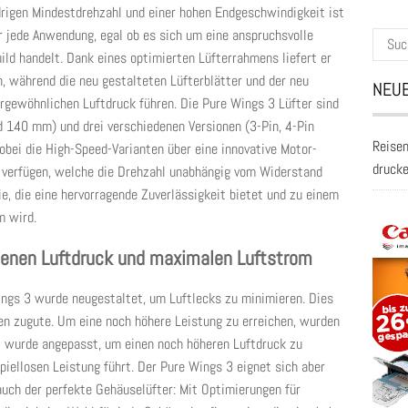
edrigen Mindestdrehzahl und einer hohen Endgeschwindigkeit ist
r jede Anwendung, egal ob es sich um eine anspruchsvolle
Suche
ld handelt. Dank eines optimierten Lüfterrahmens liefert er
nach:
, während die neu gestalteten Lüfterblätter und der neu
NEUE
rgewöhnlichen Luftdruck führen. Die Pure Wings 3 Lüfter sind
 140 mm) und drei verschiedenen Versionen (3-Pin, 4-Pin
Reisen
bei die High-Speed-Varianten über eine innovative Motor-
druck
 verfügen, welche die Drehzahl unabhängig vom Widerstand
rie, die eine hervorragende Zuverlässigkeit bietet und zu einem
m wird.
senen Luftdruck und maximalen Luftstrom
ngs 3 wurde neugestaltet, um Luftlecks zu minimieren. Dies
en zugute. Um eine noch höhere Leistung zu erreichen, wurden
el wurde angepasst, um einen noch höheren Luftdruck zu
spiellosen Leistung führt. Der Pure Wings 3 eignet sich aber
 auch der perfekte Gehäuselüfter: Mit Optimierungen für