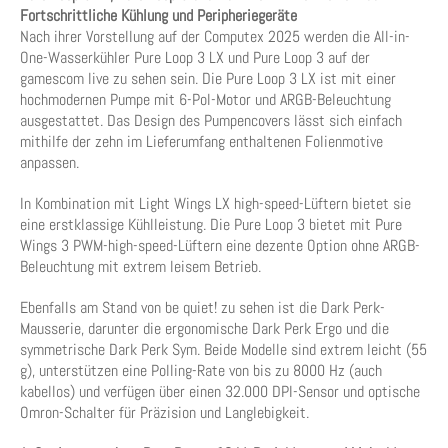
Fortschrittliche Kühlung und Peripheriegeräte
Nach ihrer Vorstellung auf der Computex 2025 werden die All-in-
One-Wasserkühler Pure Loop 3 LX und Pure Loop 3 auf der
gamescom live zu sehen sein. Die Pure Loop 3 LX ist mit einer
hochmodernen Pumpe mit 6-Pol-Motor und ARGB-Beleuchtung
ausgestattet. Das Design des Pumpencovers lässt sich einfach
mithilfe der zehn im Lieferumfang enthaltenen Folienmotive
anpassen.
In Kombination mit Light Wings LX high-speed-Lüftern bietet sie
eine erstklassige Kühlleistung. Die Pure Loop 3 bietet mit Pure
Wings 3 PWM-high-speed-Lüftern eine dezente Option ohne ARGB-
Beleuchtung mit extrem leisem Betrieb.
Ebenfalls am Stand von be quiet! zu sehen ist die Dark Perk-
Mausserie, darunter die ergonomische Dark Perk Ergo und die
symmetrische Dark Perk Sym. Beide Modelle sind extrem leicht (55
g), unterstützen eine Polling-Rate von bis zu 8000 Hz (auch
kabellos) und verfügen über einen 32.000 DPI-Sensor und optische
Omron-Schalter für Präzision und Langlebigkeit.