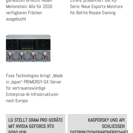
gamescom erreicht neuen
ZOWIE präsentiert die XQ-
Meilenstein: Alle für 2026
Serie: Neue Esports-Monitore
verfügbaren Flächen
für Battle-Royale-Gaming
ausgebucht
Fsas Technologies bringt „Made
in Japan“-PRIMERGY-GX-Server
für vertrauenswürdige
Enterprise-AI-Infrastrukturen
nach Europa
Post
LG STELLT GRAM PRO-GERÄTE
KASPERSKY UND API
navigation
MIT NVIDIA GEFORCE RTX
SCHLIESSEN D
5050 VOR
ISTRIBUTIONSPARTNERSCHAFT