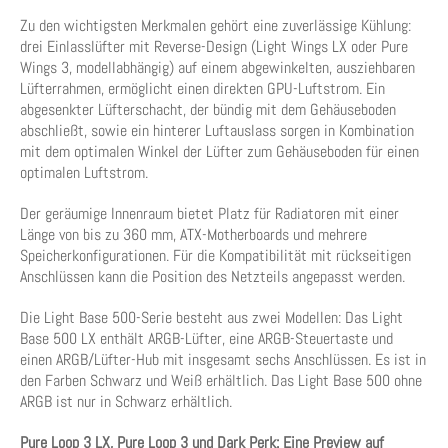
Zu den wichtigsten Merkmalen gehört eine zuverlässige Kühlung:
drei Einlasslüfter mit Reverse-Design (Light Wings LX oder Pure
Wings 3, modellabhängig) auf einem abgewinkelten, ausziehbaren
Lüfterrahmen, ermöglicht einen direkten GPU-Luftstrom. Ein
abgesenkter Lüfterschacht, der bündig mit dem Gehäuseboden
abschließt, sowie ein hinterer Luftauslass sorgen in Kombination
mit dem optimalen Winkel der Lüfter zum Gehäuseboden für einen
optimalen Luftstrom.
Der geräumige Innenraum bietet Platz für Radiatoren mit einer
Länge von bis zu 360 mm, ATX-Motherboards und mehrere
Speicherkonfigurationen. Für die Kompatibilität mit rückseitigen
Anschlüssen kann die Position des Netzteils angepasst werden.
Die Light Base 500-Serie besteht aus zwei Modellen: Das Light
Base 500 LX enthält ARGB-Lüfter, eine ARGB-Steuertaste und
einen ARGB/Lüfter-Hub mit insgesamt sechs Anschlüssen. Es ist in
den Farben Schwarz und Weiß erhältlich. Das Light Base 500 ohne
ARGB ist nur in Schwarz erhältlich.
Pure Loop 3 LX, Pure Loop 3 und Dark Perk: Eine Preview auf