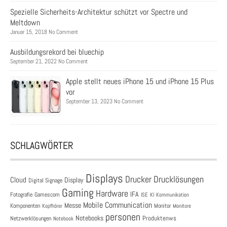
Spezielle Sicherheits-Architektur schützt vor Spectre und
Meltdown
Januar 15, 2018 No Comment
Ausbildungsrekord bei bluechip
September 21, 2022 No Comment
Apple stellt neues iPhone 15 und iPhone 15 Plus
vor
September 13, 2023 No Comment
SCHLAGWÖRTER
Displays
Drucklösungen
Drucker
Cloud
Display
Digital Signage
Gaming
Hardware
IFA
Fotografie
Gamescom
ISE
KI
Kommunikation
Mobile Communication
Messe
Komponenten
Monitor
Monitore
Kopfhörer
personen
Notebooks
Produktenws
Netzwerklösungen
Notebook