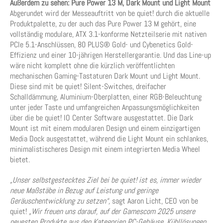
Außerdem zu sehen: Pure Power 13 M, Dark Mount und Light Mount
Abgerundet wird der Messeauftritt von be quiet! durch die aktuelle
Produktpalette, zu der auch das Pure Power 13 M gehört, eine
vollständig modulare, ATX 3.1-konforme Netzteilserie mit nativen
PCIe 5.1-Anschlüssen, 80 PLUS® Gold- und Cybenetics Gold-
Effizienz und einer 10-jährigen Herstellergarantie. Und das Line-up
wäre nicht komplett ohne die kürzlich veröffentlichten
mechanischen Gaming-Tastaturen Dark Mount und Light Mount.
Diese sind mit be quiet! Silent-Switches, dreifacher
Schalldämmung, Aluminium-Oberplatten, einer RGB-Beleuchtung
unter jeder Taste und umfangreichen Anpassungsmöglichkeiten
über die be quiet! IO Center Software ausgestattet. Die Dark
Mount ist mit einem modularen Design und einem einzigartigen
Media Dock ausgestattet, während die Light Mount ein schlankes,
minimalistischeres Design mit einem integrierten Media Wheel
bietet.
„Unser selbstgestecktes Ziel bei be quiet! ist es, immer wieder
neue Maßstäbe in Bezug auf Leistung und geringe
Geräuschentwicklung zu setzen“,
sagt Aaron Licht, CEO von be
quiet!
„Wir freuen uns darauf, auf der Gamescom 2025 unsere
neuesten Produkte aus den Kategorien PC-Gehäuse, Kühllösungen