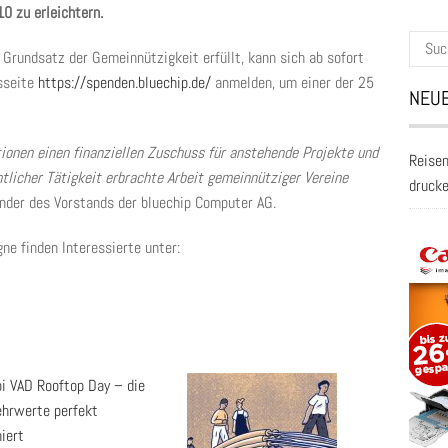
 zu erleichtern.
Suche
 Grundsatz der Gemeinnützigkeit erfüllt, kann sich ab sofort
nach:
sseite
https://spenden.bluechip.de/
anmelden, um einer der 25
NEUE
ionen einen finanziellen Zuschuss für anstehende Projekte und
Reisen
licher Tätigkeit erbrachte Arbeit gemeinnütziger Vereine
druck
zender des Vorstands der bluechip Computer AG.
e finden Interessierte unter:
pi VAD Rooftop Day – die
ehrwerte perfekt
iert