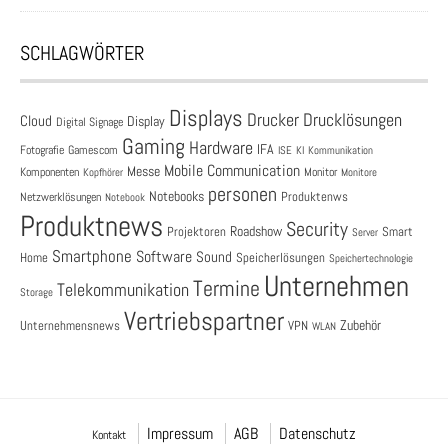
SCHLAGWÖRTER
Displays
Drucklösungen
Drucker
Cloud
Display
Digital Signage
Gaming
Hardware
IFA
Fotografie
Gamescom
ISE
KI
Kommunikation
Mobile Communication
Messe
Komponenten
Monitor
Monitore
Kopfhörer
personen
Notebooks
Produktenws
Netzwerklösungen
Notebook
Produktnews
Security
Roadshow
Projektoren
Smart
Server
Smartphone
Software
Sound
Speicherlösungen
Home
Speichertechnologie
Unternehmen
Termine
Telekommunikation
Storage
Vertriebspartner
Zubehör
Unternehmensnews
VPN
WLAN
Impressum
AGB
Datenschutz
Kontakt