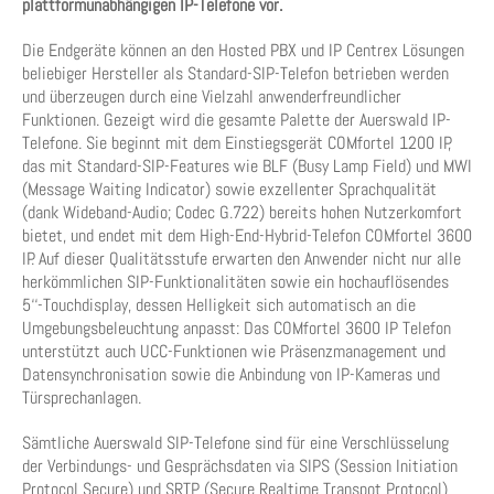
plattformunabhängigen IP-Telefone vor.
Die Endgeräte können an den Hosted PBX und IP Centrex Lösungen
beliebiger Hersteller als Standard-SIP-Telefon betrieben werden
und überzeugen durch eine Vielzahl anwenderfreundlicher
Funktionen. Gezeigt wird die gesamte Palette der Auerswald IP-
Telefone. Sie beginnt mit dem Einstiegsgerät COMfortel 1200 IP,
das mit Standard-SIP-Features wie BLF (Busy Lamp Field) und MWI
(Message Waiting Indicator) sowie exzellenter Sprachqualität
(dank Wideband-Audio; Codec G.722) bereits hohen Nutzerkomfort
bietet, und endet mit dem High-End-Hybrid-Telefon COMfortel 3600
IP. Auf dieser Qualitätsstufe erwarten den Anwender nicht nur alle
herkömmlichen SIP-Funktionalitäten sowie ein hochauflösendes
5‘‘-Touchdisplay, dessen Helligkeit sich automatisch an die
Umgebungsbeleuchtung anpasst: Das COMfortel 3600 IP Telefon
unterstützt auch UCC-Funktionen wie Präsenzmanagement und
Datensynchronisation sowie die Anbindung von IP-Kameras und
Türsprechanlagen.
Sämtliche Auerswald SIP-Telefone sind für eine Verschlüsselung
der Verbindungs- und Gesprächsdaten via SIPS (Session Initiation
Protocol Secure) und SRTP (Secure Realtime Transpot Protocol)