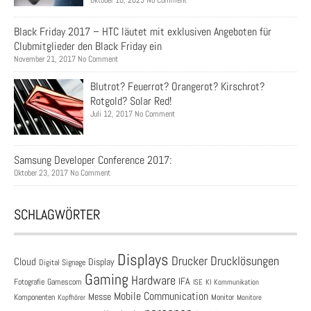
Oktober 10, 2023 No Comment
Black Friday 2017 – HTC läutet mit exklusiven Angeboten für
Clubmitglieder den Black Friday ein
November 21, 2017 No Comment
Blutrot? Feuerrot? Orangerot? Kirschrot?
Rotgold? Solar Red!
Juli 12, 2017 No Comment
Samsung Developer Conference 2017:
Oktober 23, 2017 No Comment
SCHLAGWÖRTER
Displays
Drucklösungen
Drucker
Cloud
Display
Digital Signage
Gaming
Hardware
IFA
Fotografie
Gamescom
ISE
KI
Kommunikation
Mobile Communication
Messe
Komponenten
Monitor
Monitore
Kopfhörer