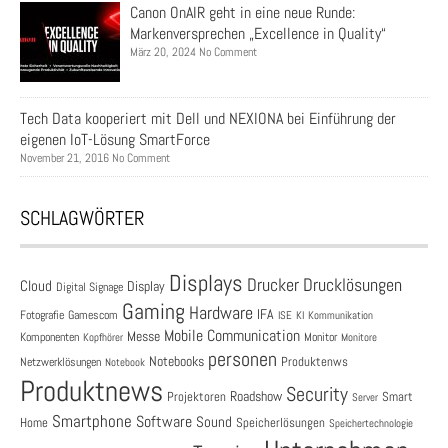
Canon OnAIR geht in eine neue Runde:
Markenversprechen „Excellence in Quality“
März 20, 2024 No Comment
Tech Data kooperiert mit Dell und NEXIONA bei Einführung der
eigenen IoT-Lösung SmartForce
November 21, 2016 No Comment
SCHLAGWÖRTER
Displays
Drucklösungen
Drucker
Cloud
Display
Digital Signage
Gaming
Hardware
IFA
Fotografie
Gamescom
ISE
KI
Kommunikation
Mobile Communication
Messe
Komponenten
Monitor
Monitore
Kopfhörer
personen
Notebooks
Produktenws
Netzwerklösungen
Notebook
Produktnews
Security
Roadshow
Projektoren
Smart
Server
Smartphone
Software
Sound
Speicherlösungen
Home
Speichertechnologie